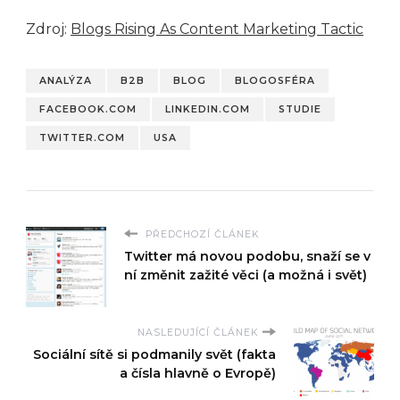
Zdroj:
Blogs Rising As Content Marketing Tactic
ANALÝZA
B2B
BLOG
BLOGOSFÉRA
FACEBOOK.COM
LINKEDIN.COM
STUDIE
TWITTER.COM
USA
PŘEDCHOZÍ ČLÁNEK
Twitter má novou podobu, snaží se v
ní změnit zažité věci (a možná i svět)
NASLEDUJÍCÍ ČLÁNEK
Sociální sítě si podmanily svět (fakta
a čísla hlavně o Evropě)