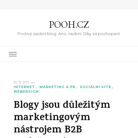
POOH.CZ
Poctivý osobní blog. Ano, osobní. Díky za pochopení.
10. 12. 2011
INTERNET
MARKETING A PR
SOCIÁLNÍ SÍTĚ
WEBDESIGN
Blogy jsou důležitým
marketingovým
nástrojem B2B