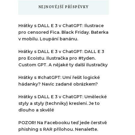
NEJNOVĚJŠÍ PŘÍSPĚVKY
Hrátky s DALL E 3 v ChatGPT: Ilustrace
pro censored Fica. Black Friday. Baterka
v mobilu. Loupání banánu.
Hrátky s DALL E 3 v ChatGPT: DALL E 3
pro Ecoistu. Ilustračka pro #tyden.
Custom GPT. A nějaké ty další ilustračky
Hrátky s #chatGPT: Umí řešit logické
hádanky? Navíc zadané obrázkem?
Hrátky s DALL E 3 v ChatGPT: Umělecké
styly a styly (techniky) kreslení. Je to
dlouho a skvělé
POZOR! Na Facebooku teď jede čerstvě
phishing s RAR přílohou. Nenaleťte.