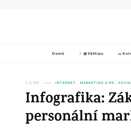
Domů
@365tipu
Kolo
4. 12. 2011
INTERNET
MARKETING A PR
SOCIÁ
Infografika: Zá
personální mar