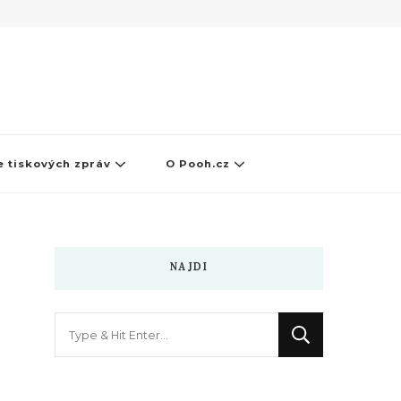
 tiskových zpráv
O Pooh.cz
NAJDI
Hledáte
něco
?