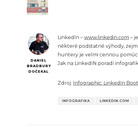
LinkedIn –
www.linkedin.com
– j
některé podstatné výhody, zejmé
huntery je velmi cennou pomůc
DANIEL
Jak na LinkedIN poradí infografi
BRADBURY
DOČEKAL
Zdroj:
Infographic: LinkedIn Boo
INFOGRAFIKA
LINKEDIN.COM