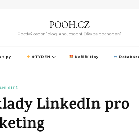
POOH.CZ
Poctivý osobní blog. Ano, osobní. Díky za pochopení.
 tipy
#TYDEN
Kočičí tipy
Databáze
LNÍ SÍTĚ
klady LinkedIn pro
keting