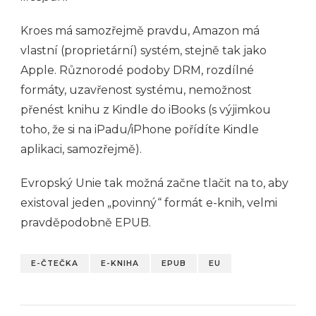
Kroes má samozřejmě pravdu, Amazon má
vlastní (proprietární) systém, stejně tak jako
Apple. Různorodé podoby DRM, rozdílné
formáty, uzavřenost systému, nemožnost
přenést knihu z Kindle do iBooks (s výjimkou
toho, že si na iPadu/iPhone pořídíte Kindle
aplikaci, samozřejmě).
Evropský Unie tak možná začne tlačit na to, aby
existoval jeden „povinný“ formát e-knih, velmi
pravděpodobně EPUB.
E-ČTEČKA
E-KNIHA
EPUB
EU