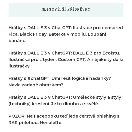
NEJNOVĚJŠÍ PŘÍSPĚVKY
Hrátky s DALL E 3 v ChatGPT: Ilustrace pro censored
Fica. Black Friday. Baterka v mobilu. Loupání
banánu.
Hrátky s DALL E 3 v ChatGPT: DALL E 3 pro Ecoistu.
Ilustračka pro #tyden. Custom GPT. A nějaké ty další
ilustračky
Hrátky s #chatGPT: Umí řešit logické hádanky?
Navíc zadané obrázkem?
Hrátky s DALL E 3 v ChatGPT: Umělecké styly a styly
(techniky) kreslení. Je to dlouho a skvělé
POZOR! Na Facebooku teď jede čerstvě phishing s
RAR přílohou. Nenaleťte.