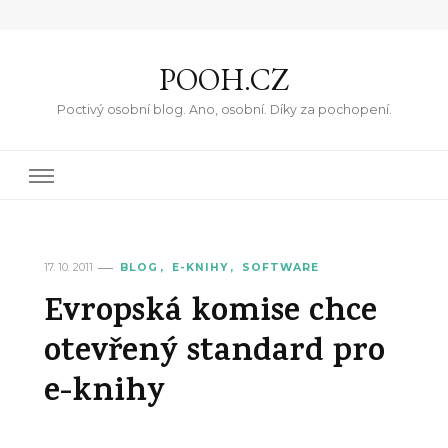
POOH.CZ
Poctivý osobní blog. Ano, osobní. Díky za pochopení.
17. 10. 2011
BLOG
E-KNIHY
SOFTWARE
Evropská komise chce
otevřený standard pro
e-knihy