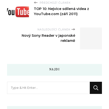
PŘEDCHOZÍ ČLÁNEK
TOP 10: Nejvíce sdílená videa z
YouTube.com (září 2011)
NASLEDUJÍCÍ ČLÁNEK
Nový Sony Reader v japonské
reklamě
NAJDI
Hledáte
něco
?