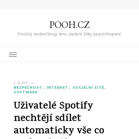
POOH.CZ
Poctivý osobní blog. Ano, osobní. Díky za pochopení.
2. 10. 2011
BEZPEČNOST
INTERNET
SOCIÁLNÍ SÍTĚ
SOFTWARE
Uživatelé Spotify
nechtějí sdílet
automaticky vše co