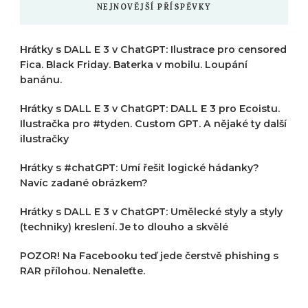
NEJNOVĚJŠÍ PŘÍSPĚVKY
Hrátky s DALL E 3 v ChatGPT: Ilustrace pro censored
Fica. Black Friday. Baterka v mobilu. Loupání
banánu.
Hrátky s DALL E 3 v ChatGPT: DALL E 3 pro Ecoistu.
Ilustračka pro #tyden. Custom GPT. A nějaké ty další
ilustračky
Hrátky s #chatGPT: Umí řešit logické hádanky?
Navíc zadané obrázkem?
Hrátky s DALL E 3 v ChatGPT: Umělecké styly a styly
(techniky) kreslení. Je to dlouho a skvělé
POZOR! Na Facebooku teď jede čerstvě phishing s
RAR přílohou. Nenaleťte.