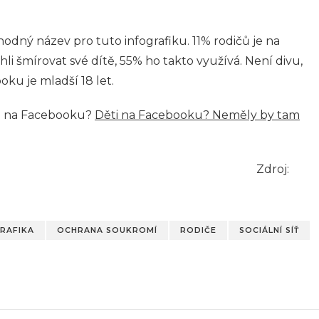
hodný název pro tuto infografiku. 11% rodičů je na
i šmírovat své dítě, 55% ho takto využívá. Není divu,
oku je mladší 18 let.
em na Facebooku?
Děti na Facebooku? Neměly by tam
Zdroj:
RAFIKA
OCHRANA SOUKROMÍ
RODIČE
SOCIÁLNÍ SÍŤ