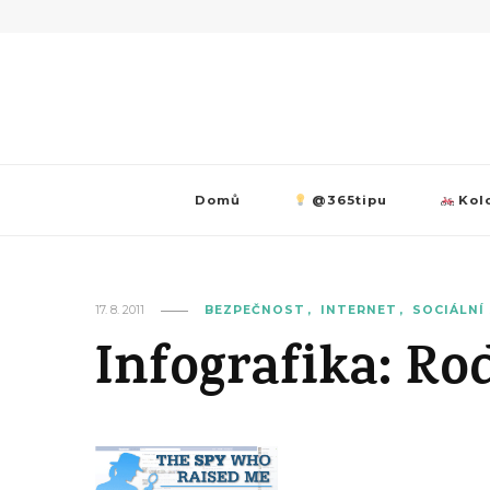
Domů
@365tipu
Kolo
17. 8. 2011
BEZPEČNOST
INTERNET
SOCIÁLNÍ 
Infografika: Ro