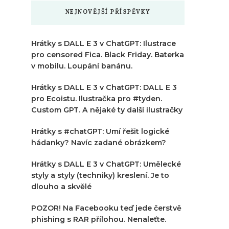
NEJNOVĚJŠÍ PŘÍSPĚVKY
Hrátky s DALL E 3 v ChatGPT: Ilustrace
pro censored Fica. Black Friday. Baterka
v mobilu. Loupání banánu.
Hrátky s DALL E 3 v ChatGPT: DALL E 3
pro Ecoistu. Ilustračka pro #tyden.
Custom GPT. A nějaké ty další ilustračky
Hrátky s #chatGPT: Umí řešit logické
hádanky? Navíc zadané obrázkem?
Hrátky s DALL E 3 v ChatGPT: Umělecké
styly a styly (techniky) kreslení. Je to
dlouho a skvělé
POZOR! Na Facebooku teď jede čerstvě
phishing s RAR přílohou. Nenaleťte.