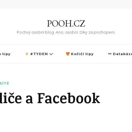
POOH.CZ
Poctivý osobní blog. Ano, osobní. Díky za pochopení.
 tipy
#TYDEN
Kočičí tipy
Databáze
SÍTĚ
diče a Facebook