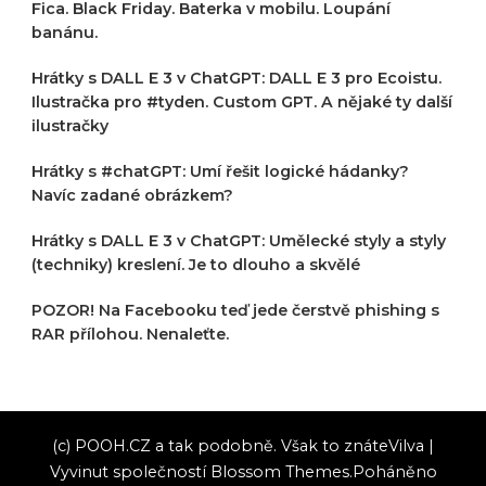
Fica. Black Friday. Baterka v mobilu. Loupání
banánu.
Hrátky s DALL E 3 v ChatGPT: DALL E 3 pro Ecoistu.
Ilustračka pro #tyden. Custom GPT. A nějaké ty další
ilustračky
Hrátky s #chatGPT: Umí řešit logické hádanky?
Navíc zadané obrázkem?
Hrátky s DALL E 3 v ChatGPT: Umělecké styly a styly
(techniky) kreslení. Je to dlouho a skvělé
POZOR! Na Facebooku teď jede čerstvě phishing s
RAR přílohou. Nenaleťte.
(c) POOH.CZ a tak podobně. Však to znáte
Vilva |
Vyvinut společností
Blossom Themes
.Poháněno