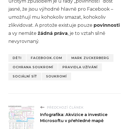
určitým způsobem je u řady „povinností“ dost
jasné, že jsou výhodné hlavně pro Facebook –
umožňují mu kohokoliv smazat, kohokoliv
zlikvidovat. A protože existuje pouze
povinnosti
a vy nemáte
žádná práva
, je to vztah silně
nevyrovnaný.
DĚTI
FACEBOOK.COM
MARK ZUCKERBERG
OCHRANA SOUKROMÍ
PRAVIDLA UŽÍVÁNÍ
SOCIÁLNÍ SÍŤ
SOUKROMÍ
PŘEDCHOZÍ ČLÁNEK
Infografika: Akvizice a investice
Microsoftu v přehledné mapě