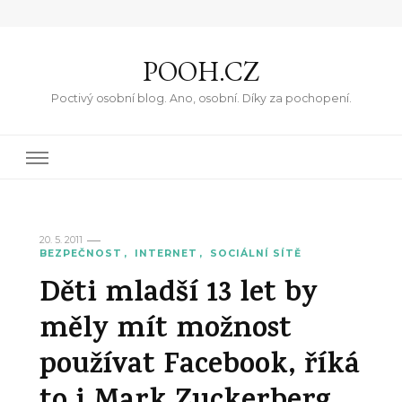
POOH.CZ
Poctivý osobní blog. Ano, osobní. Díky za pochopení.
20. 5. 2011
BEZPEČNOST
INTERNET
SOCIÁLNÍ SÍTĚ
Děti mladší 13 let by
měly mít možnost
používat Facebook, říká