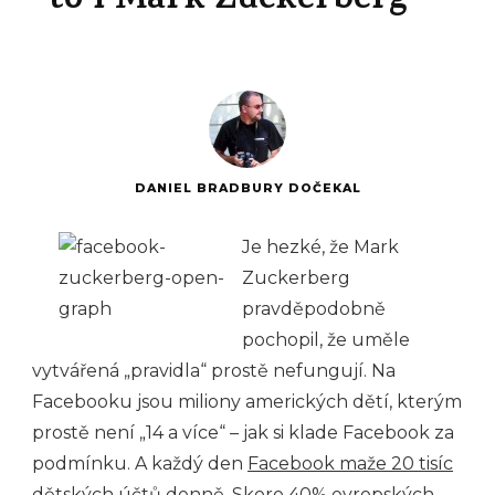
to i Mark Zuckerberg
DANIEL BRADBURY DOČEKAL
Je hezké, že Mark
Zuckerberg
pravděpodobně
pochopil, že uměle
vytvářená „pravidla“ prostě nefungují. Na
Facebooku jsou miliony amerických dětí, kterým
prostě není „14 a více“ – jak si klade Facebook za
podmínku. A každý den
Facebook maže 20 tisíc
dětských účtů denně
.
Skoro 40% evropských