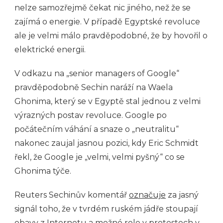
nelze samozřejmě čekat nic jiného, než že se
zajímá o energie. V případě Egyptské revoluce
ale je velmi málo pravděpodobné, že by hovořil o
elektrické energii.
V odkazu na „senior managers of Google“
pravděpodobně Sechin naráží na Waela
Ghonima, který se v Egyptě stal jednou z velmi
výrazných postav revoluce. Google po
počátečním váhání a snaze o „neutralitu“
nakonec zaujal jasnou pozici, kdy Eric Schmidt
řekl, že Google je „velmi, velmi pyšný“ co se
Ghonima týče.
Reuters Sechinův komentář
označuje
za jasný
signál toho, že v tvrdém ruském jádře stoupají
obavy z Internetu a možné role v protestech v