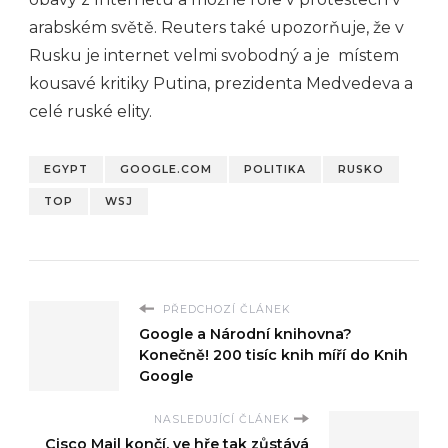
arabském světě. Reuters také upozorňuje, že v
Rusku je internet velmi svobodný a je místem
kousavé kritiky Putina, prezidenta Medvedeva a
celé ruské elity.
EGYPT
GOOGLE.COM
POLITIKA
RUSKO
TOP
WSJ
PŘEDCHOZÍ ČLÁNEK
Google a Národní knihovna?
Konečně! 200 tisíc knih míří do Knih
Google
NASLEDUJÍCÍ ČLÁNEK
Cisco Mail končí, ve hře tak zůstává