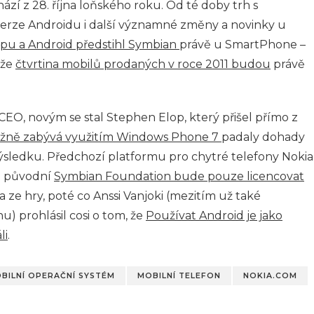
ází z 28. října loňského roku. Od té doby trh s
 verze Androidu i další významné změny a novinky u
upu a Android předstihl Symbian
právě u SmartPhone –
 že
čtvrtina mobilů prodaných v roce 2011 budou
právě
O, novým se stal Stephen Elop, který přišel přímo z
ážně zabývá využitím Windows Phone 7
padaly dohady
 výsledku. Předchozí platformu pro chytré telefony Nokia
 a původní
Symbian Foundation bude pouze licencovat
a ze hry, poté co Anssi Vanjoki (mezitím už také
u) prohlásil cosi o tom, že
Používat Android je jako
li
.
BILNÍ OPERAČNÍ SYSTÉM
MOBILNÍ TELEFON
NOKIA.COM