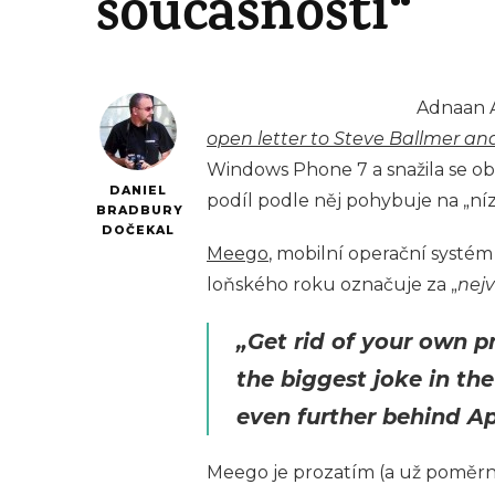
současnosti“
Adnaan A
open letter to Steve Ballmer a
Windows Phone 7 a snažila se ob
DANIEL
podíl podle něj pohybuje na „níz
BRADBURY
DOČEKAL
Meego
, mobilní operační systém 
loňského roku označuje za „
nejv
„Get rid of your own p
the biggest joke in th
even further behind Ap
Meego je prozatím (a už poměrn