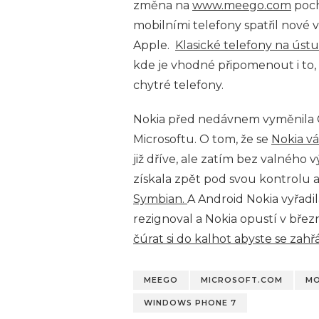
změna na
www.meego.com
poch
mobilními telefony spatřil nové
Apple.
Klasické telefony na úst
kde je vhodné připomenout i to,
chytré telefony.
Nokia před nedávnem vyměnila CE
Microsoftu. O tom, že se
Nokia v
již dříve, ale zatím bez valného
získala zpět pod svou kontrolu
Symbian.
A Android Nokia vyřadil
rezignoval a Nokia opustí v březn
čúrat si do kalhot abyste se zahřá
MEEGO
MICROSOFT.COM
MO
WINDOWS PHONE 7