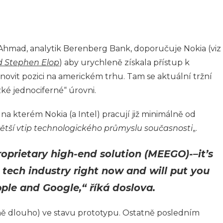
hmad, analytik Berenberg Bank, doporučuje Nokia (viz
nd Stephen Elop
) aby urychleně získala přístup k
novit pozici na americkém trhu. Tam se aktuální tržní
ké jednociferné“ úrovni.
na kterém Nokia (a Intel) pracují již minimálně od
ětší vtip technologického průmyslu současnosti
„.
roprietary high-end solution (MEEGO)-–it’s
e tech industry right now and will put you
ple and Google,“ říká doslova.
ě dlouho) ve stavu prototypu. Ostatně posledním