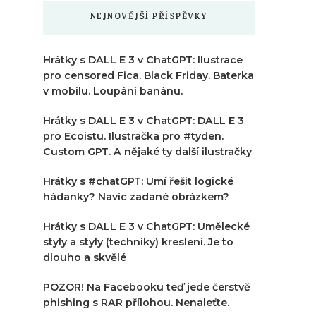
NEJNOVĚJŠÍ PŘÍSPĚVKY
Hrátky s DALL E 3 v ChatGPT: Ilustrace
pro censored Fica. Black Friday. Baterka
v mobilu. Loupání banánu.
Hrátky s DALL E 3 v ChatGPT: DALL E 3
pro Ecoistu. Ilustračka pro #tyden.
Custom GPT. A nějaké ty další ilustračky
Hrátky s #chatGPT: Umí řešit logické
hádanky? Navíc zadané obrázkem?
Hrátky s DALL E 3 v ChatGPT: Umělecké
styly a styly (techniky) kreslení. Je to
dlouho a skvělé
POZOR! Na Facebooku teď jede čerstvě
phishing s RAR přílohou. Nenaleťte.