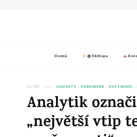
Domů
@365tipu
Kolo
3. 2. 2011
GADGETS
HARDWARE
SOFTWARE
Analytik označi
„největší vtip 