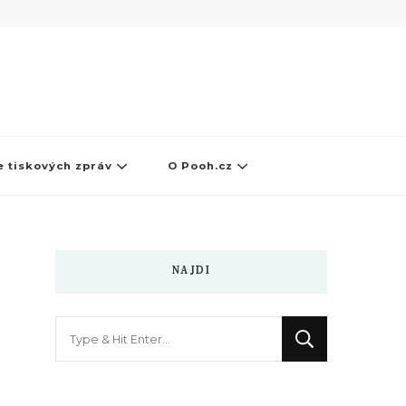
 tiskových zpráv
O Pooh.cz
NAJDI
Hledáte
něco
?