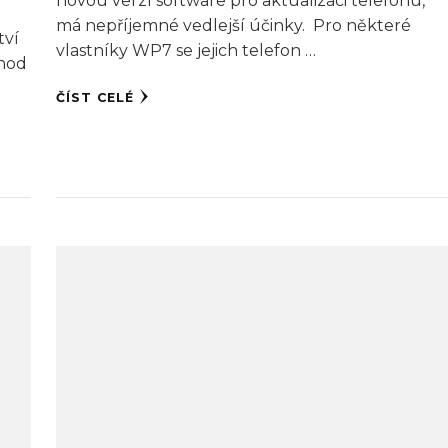
novou verzí software pro aktualizaci telefonu,
má nepříjemné vedlejší účinky. Pro některé
tví
vlastníky WP7 se jejich telefon …
chod
ČÍST CELÉ