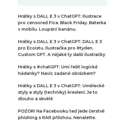
Hrátky s DALL E 3 v ChatGPT: Ilustrace
pro censored Fica. Black Friday. Baterka
v mobilu. Loupání banánu.
Hrátky s DALL E 3 v ChatGPT: DALL E 3
pro Ecoistu. Ilustračka pro #tyden.
Custom GPT. A nějaké ty další ilustračky
Hrátky s #chatGPT: Umí řešit logické
hádanky? Navíc zadané obrázkem?
Hrátky s DALL E 3 v ChatGPT: Umělecké
styly a styly (techniky) kreslení. Je to
dlouho a skvělé
POZOR! Na Facebooku teď jede čerstvě
phishing s RAR přílohou. Nenaleťte.