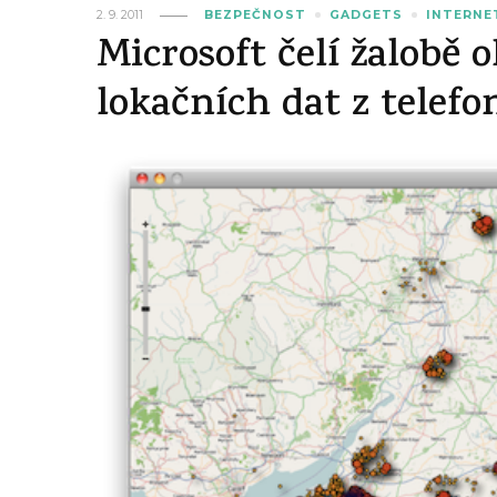
2. 9. 2011
BEZPEČNOST
GADGETS
INTERNE
Microsoft čelí žalobě
lokačních dat z telefo