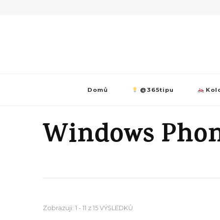
Domů
@365tipu
Kolo
Windows Phon
Zobrazuji: 1 - 11 z 15 VÝSLEDKŮ