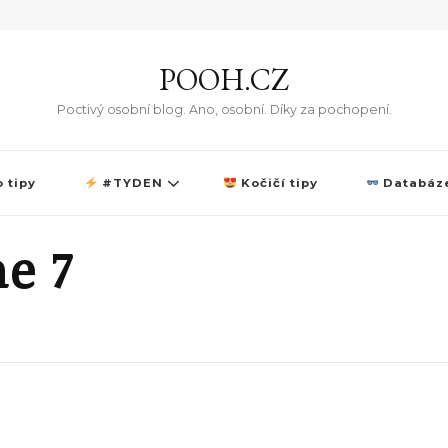
POOH.CZ
Poctivý osobní blog. Ano, osobní. Díky za pochopení.
 tipy
#TYDEN
Kočičí tipy
Databáze
e 7