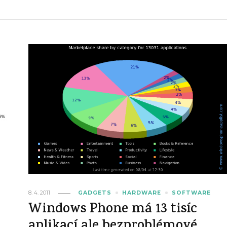
8. 4. 2011
GADGETS
HARDWARE
SOFTWARE
Windows Phone má 13 tisíc
aplikací ale bezproblémové