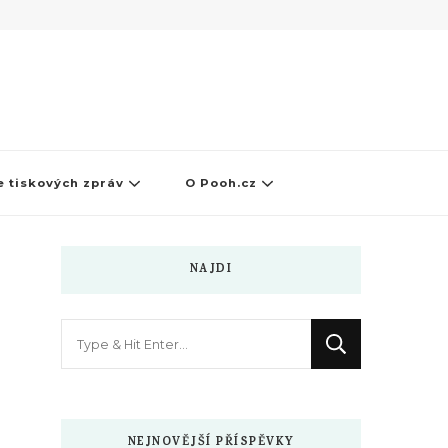
 tiskových zpráv
O Pooh.cz
NAJDI
Hledáte
něco
?
NEJNOVĚJŠÍ PŘÍSPĚVKY