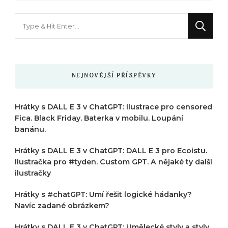
Hledáte
něco
?
NEJNOVĚJŠÍ PŘÍSPĚVKY
Hrátky s DALL E 3 v ChatGPT: Ilustrace pro censored
Fica. Black Friday. Baterka v mobilu. Loupání
banánu.
Hrátky s DALL E 3 v ChatGPT: DALL E 3 pro Ecoistu.
Ilustračka pro #tyden. Custom GPT. A nějaké ty další
ilustračky
Hrátky s #chatGPT: Umí řešit logické hádanky?
Navíc zadané obrázkem?
Hrátky s DALL E 3 v ChatGPT: Umělecké styly a styly