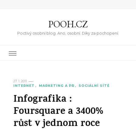
POOH.CZ
Poctivý osobní blog. Ano, osobní. Díky za pochopení.
27. 1. 2011
INTERNET
MARKETING A PR
SOCIÁLNÍ SÍTĚ
Infografika :
Foursquare a 3400%
růst v jednom roce