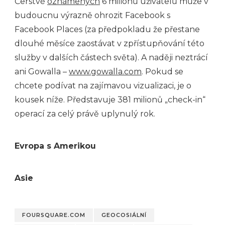
Čerstvě
oznámených
6 milionů uživatelů může v
budoucnu výrazně ohrozit Facebook s
Facebook Places (za předpokladu že přestane
dlouhé měsíce zaostávat v zpřístupňování této
služby v dalších částech světa). A naději neztrácí
ani Gowalla –
www.gowalla.com
. Pokud se
chcete podívat na zajímavou vizualizaci, je o
kousek níže. Představuje 381 milionů „check-in“
operací za celý právě uplynulý rok.
Evropa s Amerikou
Asie
FOURSQUARE.COM
GEOCOSIÁLNÍ