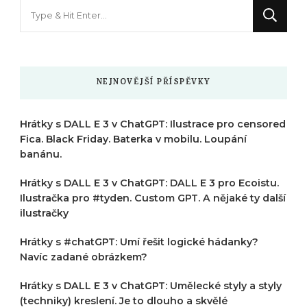
Hledáte
něco
?
NEJNOVĚJŠÍ PŘÍSPĚVKY
Hrátky s DALL E 3 v ChatGPT: Ilustrace pro censored
Fica. Black Friday. Baterka v mobilu. Loupání
banánu.
Hrátky s DALL E 3 v ChatGPT: DALL E 3 pro Ecoistu.
Ilustračka pro #tyden. Custom GPT. A nějaké ty další
ilustračky
Hrátky s #chatGPT: Umí řešit logické hádanky?
Navíc zadané obrázkem?
Hrátky s DALL E 3 v ChatGPT: Umělecké styly a styly
(techniky) kreslení. Je to dlouho a skvělé