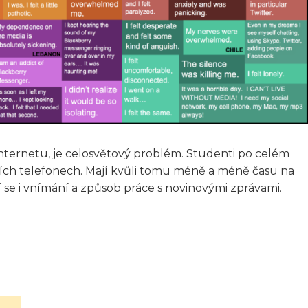
 internetu, je celosvětový problém. Studenti po celém
lních telefonech. Mají kvůli tomu méně a méně času na
í se i vnímání a způsob práce s novinovými zprávami.