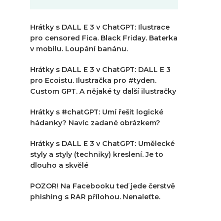
Hrátky s DALL E 3 v ChatGPT: Ilustrace
pro censored Fica. Black Friday. Baterka
v mobilu. Loupání banánu.
Hrátky s DALL E 3 v ChatGPT: DALL E 3
pro Ecoistu. Ilustračka pro #tyden.
Custom GPT. A nějaké ty další ilustračky
Hrátky s #chatGPT: Umí řešit logické
hádanky? Navíc zadané obrázkem?
Hrátky s DALL E 3 v ChatGPT: Umělecké
styly a styly (techniky) kreslení. Je to
dlouho a skvělé
POZOR! Na Facebooku teď jede čerstvě
phishing s RAR přílohou. Nenaleťte.