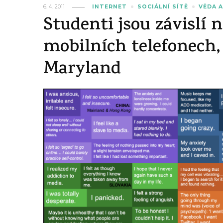
6. 4. 2011
INTERNET
SOCIÁLNÍ SÍTĚ
VĚDA 
Studenti jsou závislí 
mobilních telefonech, 
Maryland