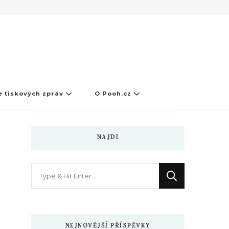
 tiskových zpráv
O Pooh.cz
NAJDI
Hledáte
něco
?
NEJNOVĚJŠÍ PŘÍSPĚVKY