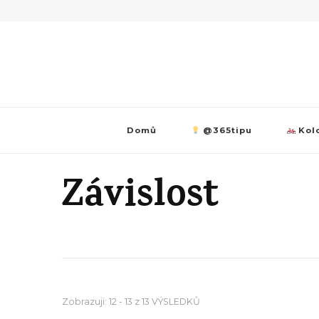
Domů
@365tipu
Kolo
Závislost
Zobrazuji: 12 - 13 z 13 VÝSLEDKŮ