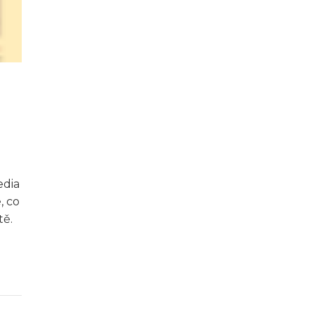
edia
, co
tě.