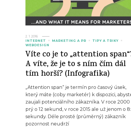
2. 1. 2016
INTERNET
MARKETING A PR
TIPY A TRIKY
WEBDESIGN
Víte co je to „attention span“
A víte, že je to s ním čím dál
tím horší? (Infografika)
„Attention span“ je termín pro časový úsek,
který máte (coby marketér) k dispozici, abyst
zaujali potenciálního zákazníka. V roce 2000 
prý o 12 sekund, v roce 2015 ale už jenom o 8
sekundy. Déle prostě (průměrný) zákazník
pozornost neudrží