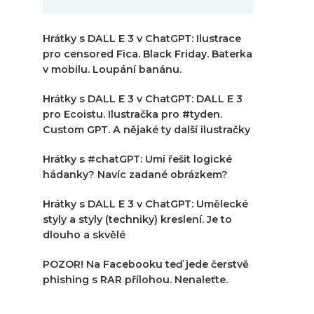
Hrátky s DALL E 3 v ChatGPT: Ilustrace
pro censored Fica. Black Friday. Baterka
v mobilu. Loupání banánu.
Hrátky s DALL E 3 v ChatGPT: DALL E 3
pro Ecoistu. Ilustračka pro #tyden.
Custom GPT. A nějaké ty další ilustračky
Hrátky s #chatGPT: Umí řešit logické
hádanky? Navíc zadané obrázkem?
Hrátky s DALL E 3 v ChatGPT: Umělecké
styly a styly (techniky) kreslení. Je to
dlouho a skvělé
POZOR! Na Facebooku teď jede čerstvě
phishing s RAR přílohou. Nenaleťte.