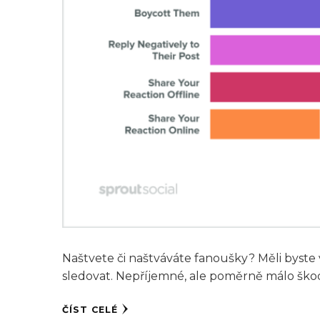
Naštvete či naštváváte fanoušky? Měli byste vě
sledovat. Nepříjemné, ale poměrně málo škod
ČÍST CELÉ