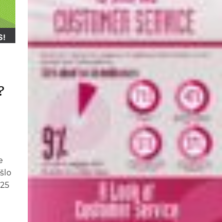
?
e
šlo
:25