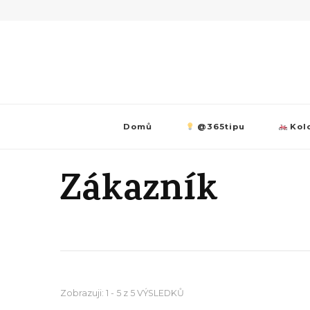
Domů
@365tipu
Kolo
Zákazník
Zobrazuji: 1 - 5 z 5 VÝSLEDKŮ