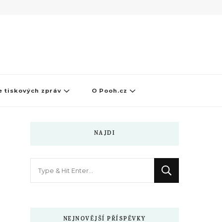
 tiskových zpráv
O Pooh.cz
NAJDI
Hledáte
něco
?
NEJNOVĚJŠÍ PŘÍSPĚVKY