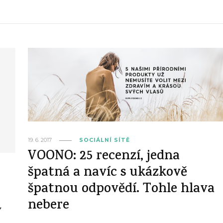
19. 6. 2017
SOCIÁLNÍ SÍTĚ
VOONO: 25 recenzí, jedna
špatná a navíc s ukázkově
špatnou odpovědí. Tohle hlava
nebere
ý