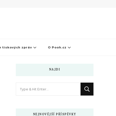
 tiskových zpráv
O Pooh.cz
NAJDI
Hledáte
něco
?
NEJNOVĚJŠÍ PŘÍSPĚVKY