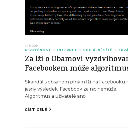
21. 5. 2014
BEZPEČNOST
INTERNET
SOCIÁLNÍ SÍTĚ
ZPR
Za lži o Obamovi vyzdvihova
Facebookem může algoritmu
Skandál s obsahem plným lží na Facebooku
jasný výsledek. Facebook za nic nemůže.
Algoritmus a uživatelé ano.
ČÍST CELÉ