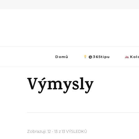
Domů
@365tipu
Kolo
Výmysly
Zobrazuji: 12 - 13 z 13 VÝSLEDKŮ