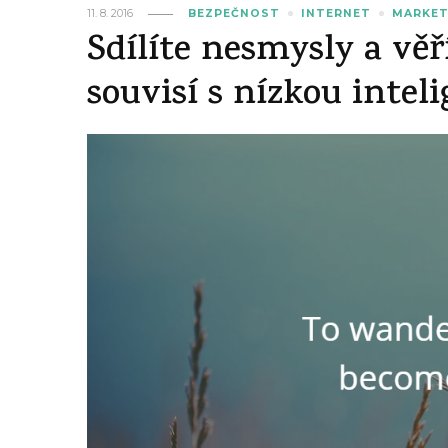
11. 8. 2016
BEZPEČNOST
INTERNET
MARKET
Sdílíte nesmysly a věří
souvisí s nízkou inteli