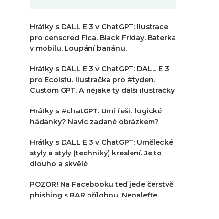
Hrátky s DALL E 3 v ChatGPT: Ilustrace
pro censored Fica. Black Friday. Baterka
v mobilu. Loupání banánu.
Hrátky s DALL E 3 v ChatGPT: DALL E 3
pro Ecoistu. Ilustračka pro #tyden.
Custom GPT. A nějaké ty další ilustračky
Hrátky s #chatGPT: Umí řešit logické
hádanky? Navíc zadané obrázkem?
Hrátky s DALL E 3 v ChatGPT: Umělecké
styly a styly (techniky) kreslení. Je to
dlouho a skvělé
POZOR! Na Facebooku teď jede čerstvě
phishing s RAR přílohou. Nenaleťte.