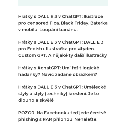
Hrátky s DALL E 3 v ChatGPT: Ilustrace
pro censored Fica. Black Friday. Baterka
v mobilu. Loupání banánu.
Hrátky s DALL E 3 v ChatGPT: DALL E 3
pro Ecoistu. Ilustračka pro #tyden.
Custom GPT. A nějaké ty další ilustračky
Hrátky s #chatGPT: Umí řešit logické
hádanky? Navíc zadané obrázkem?
Hrátky s DALL E 3 v ChatGPT: Umělecké
styly a styly (techniky) kreslení. Je to
dlouho a skvělé
POZOR! Na Facebooku teď jede čerstvě
phishing s RAR přílohou. Nenaleťte.