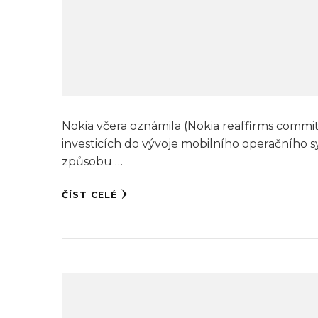
Nokia včera oznámila (Nokia reaffirms commi
investicích do vývoje mobilního operačníh
způsobu …
ČÍST CELÉ