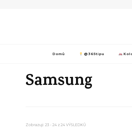
Domů
@365tipu
Kolo
Samsung
Zobrazuji: 23 - 24 z 24 VÝSLEDKŮ