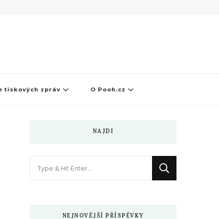
 tiskových zpráv
O Pooh.cz
NAJDI
Hledáte
něco
?
NEJNOVĚJŠÍ PŘÍSPĚVKY