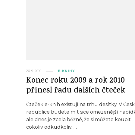
26. 9. 2010
E-KNIHY
Konec roku 2009 a rok 2010
přinesl řadu dalších čteček
Čteček e-knih existují na trhu desítky. V Čes
republice budete mít sice omezenější nabíd
ale dnes je zcela běžné, že si můžete koupit
cokoliv odkudkoliv. …