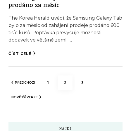
prodáno za měsíc
The Korea Herald uvádí, že Samsung Galaxy Tab
bylo za měsíc od zahájení prodeje prodáno 600
tisíc kusů. Poptávka převyšuje možnosti
dodávek ve většině zemí. …
ČÍST CELÉ
Stránkování
STRÁNKA
STRÁNKA
STRÁNKA
1
2
3
PŘEDCHOZÍ
příspěvků
NOVĚJŠÍ VERZE
NAJDI