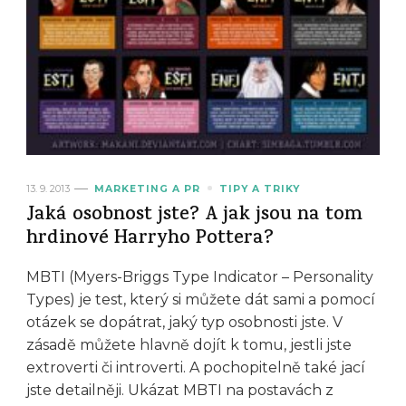
13. 9. 2013
MARKETING A PR
TIPY A TRIKY
Jaká osobnost jste? A jak jsou na tom
hrdinové Harryho Pottera?
MBTI (Myers-Briggs Type Indicator – Personality
Types) je test, který si můžete dát sami a pomocí
otázek se dopátrat, jaký typ osobnosti jste. V
zásadě můžete hlavně dojít k tomu, jestli jste
extroverti či introverti. A pochopitelně také jací
jste detailněji. Ukázat MBTI na postavách z