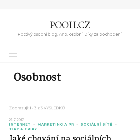
POOH.CZ
Poctivý osobní blog. Ano, osobní. Díky za pochopení.
Osobnost
Zobrazuji: 1 - 3 z 3 VÝSLEDKŮ
21. 7. 2017
INTERNET
MARKETING A PR
SOCIÁLNÍ SÍTĚ
TIPY A TRIKY
Jaké chování na sociálních