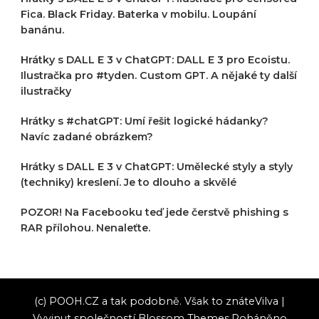
Fica. Black Friday. Baterka v mobilu. Loupání
banánu.
Hrátky s DALL E 3 v ChatGPT: DALL E 3 pro Ecoistu.
Ilustračka pro #tyden. Custom GPT. A nějaké ty další
ilustračky
Hrátky s #chatGPT: Umí řešit logické hádanky?
Navíc zadané obrázkem?
Hrátky s DALL E 3 v ChatGPT: Umělecké styly a styly
(techniky) kreslení. Je to dlouho a skvělé
POZOR! Na Facebooku teď jede čerstvě phishing s
RAR přílohou. Nenaleťte.
(c) POOH.CZ a tak podobně. Však to znáte
Vilva |
Vyvinut společností
Blossom Themes
.Poháněno