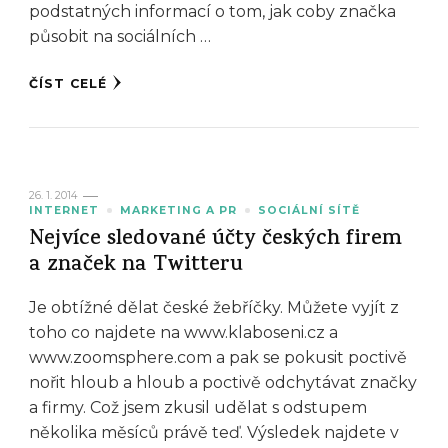
podstatných informací o tom, jak coby značka
působit na sociálních …
ČÍST CELÉ
26. 1. 2014
INTERNET
MARKETING A PR
SOCIÁLNÍ SÍTĚ
Nejvíce sledované účty českých firem
a značek na Twitteru
Je obtížné dělat české žebříčky. Můžete vyjít z
toho co najdete na www.klaboseni.cz a
www.zoomsphere.com a pak se pokusit poctivě
nořit hloub a hloub a poctivě odchytávat značky
a firmy. Což jsem zkusil udělat s odstupem
několika měsíců právě teď. Výsledek najdete v