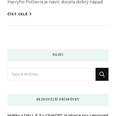
Harryho Potterra je navíc docela dobrý nápad.
ČÍST CELÉ
NAJDI
Hledáte
něco
?
NEJNOVĚJŠÍ PŘÍSPĚVKY
Hrátky s DALL E 3 v ChatGPT: Ilustrace pro censored