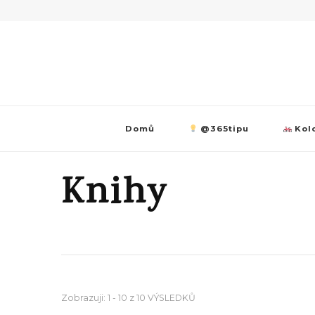
Domů
@365tipu
Kolo
Knihy
Zobrazuji: 1 - 10 z 10 VÝSLEDKŮ