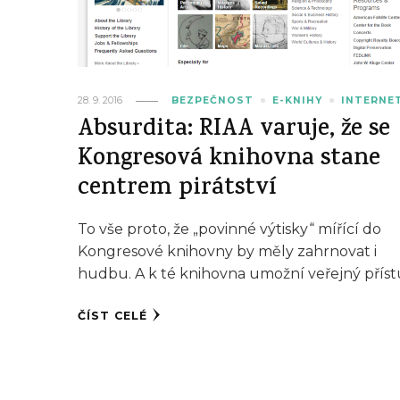
28. 9. 2016
BEZPEČNOST
E-KNIHY
INTERNE
Absurdita: RIAA varuje, že se
Kongresová knihovna stane
centrem pirátství
To vše proto, že „povinné výtisky“ mířící do
Kongresové knihovny by měly zahrnovat i
hudbu. A k té knihovna umožní veřejný příst
ČÍST CELÉ