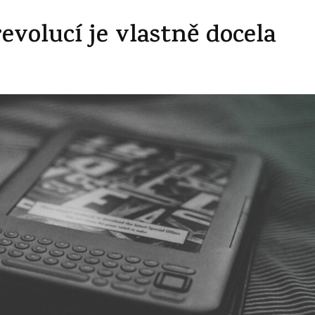
revolucí je vlastně docela