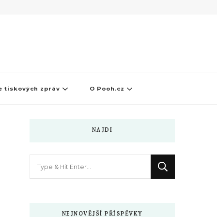
 tiskových zpráv
O Pooh.cz
NAJDI
Hledáte
něco
?
NEJNOVĚJŠÍ PŘÍSPĚVKY