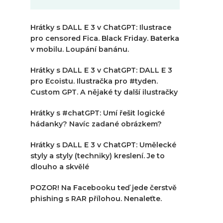
Hrátky s DALL E 3 v ChatGPT: Ilustrace
pro censored Fica. Black Friday. Baterka
v mobilu. Loupání banánu.
Hrátky s DALL E 3 v ChatGPT: DALL E 3
pro Ecoistu. Ilustračka pro #tyden.
Custom GPT. A nějaké ty další ilustračky
Hrátky s #chatGPT: Umí řešit logické
hádanky? Navíc zadané obrázkem?
Hrátky s DALL E 3 v ChatGPT: Umělecké
styly a styly (techniky) kreslení. Je to
dlouho a skvělé
POZOR! Na Facebooku teď jede čerstvě
phishing s RAR přílohou. Nenaleťte.