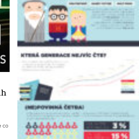
ih
e co