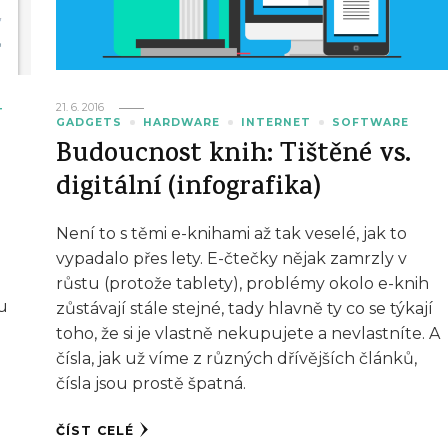
21. 6. 2016
T
GADGETS
HARDWARE
INTERNET
SOFTWARE
Budoucnost knih: Tištěné vs.
digitální (infografika)
Není to s těmi e-knihami až tak veselé, jak to
vypadalo přes lety. E-čtečky nějak zamrzly v
růstu (protože tablety), problémy okolo e-knih
u
zůstávají stále stejné, tady hlavně ty co se týkají
toho, že si je vlastně nekupujete a nevlastníte. A
čísla, jak už víme z různých dřívějších článků,
čísla jsou prostě špatná.
ČÍST CELÉ