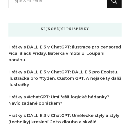
něco
?
NEJNOVĚJŠÍ PŘÍSPĚVKY
Hrátky s DALL E 3 v ChatGPT: Ilustrace pro censored
Fica. Black Friday. Baterka v mobilu. Loupání
banánu.
Hrátky s DALL E 3 v ChatGPT: DALL E 3 pro Ecoistu.
Ilustračka pro #tyden. Custom GPT. A nějaké ty další
ilustračky
Hrátky s #chatGPT: Umí řešit logické hádanky?
Navíc zadané obrázkem?
Hrátky s DALL E 3 v ChatGPT: Umělecké styly a styly
(techniky) kreslení. Je to dlouho a skvělé