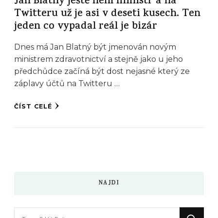
Jan Blatný ještě není ministr a na
Twitteru už je asi v deseti kusech. Ten
jeden co vypadal reál je bizár
Dnes má Jan Blatný být jmenován novým
ministrem zdravotnictví a stejně jako u jeho
předchůdce začíná být dost nejasné který ze
záplavy účtů na Twitteru …
ČÍST CELÉ
NAJDI
Hledáte