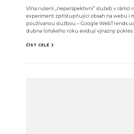
Vlna rušení „neperspektivní“ služeb v rámci re
experiment zpřístupňující obsah na webu i m
používanou službou – Google WebTrends udáv
dubna loňského roku evidují výrazný pokles 
ČÍST CELÉ