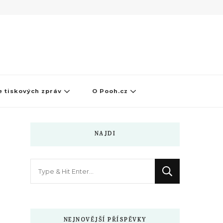
 tiskových zpráv
O Pooh.cz
NAJDI
Hledáte
něco
?
NEJNOVĚJŠÍ PŘÍSPĚVKY