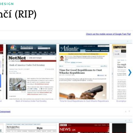
DESIGN
čí (RIP)