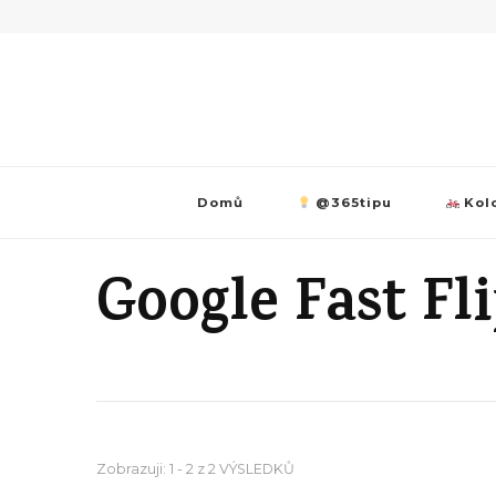
Domů
@365tipu
Kolo
Google Fast Fl
Zobrazuji: 1 - 2 z 2 VÝSLEDKŮ