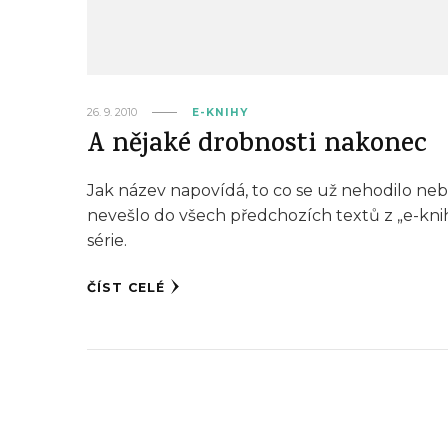
26. 9. 2010
E-KNIHY
A nějaké drobnosti nakonec
Jak název napovídá, to co se už nehodilo ne
nevešlo do všech předchozích textů z „e-kni
série.
ČÍST CELÉ