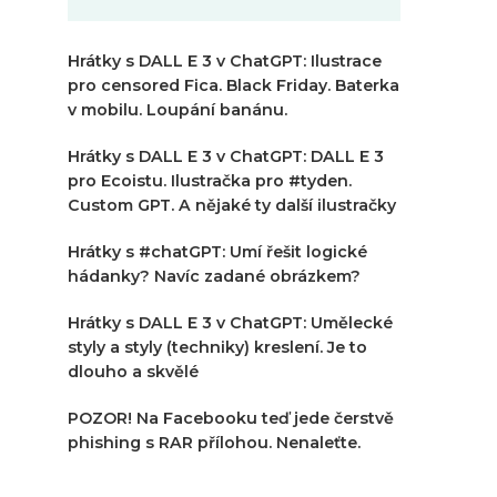
Hrátky s DALL E 3 v ChatGPT: Ilustrace
pro censored Fica. Black Friday. Baterka
v mobilu. Loupání banánu.
Hrátky s DALL E 3 v ChatGPT: DALL E 3
pro Ecoistu. Ilustračka pro #tyden.
Custom GPT. A nějaké ty další ilustračky
Hrátky s #chatGPT: Umí řešit logické
hádanky? Navíc zadané obrázkem?
Hrátky s DALL E 3 v ChatGPT: Umělecké
styly a styly (techniky) kreslení. Je to
dlouho a skvělé
POZOR! Na Facebooku teď jede čerstvě
phishing s RAR přílohou. Nenaleťte.