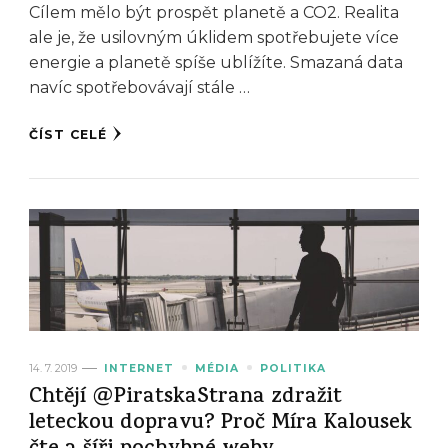
Cílem mělo být prospět planetě a CO2. Realita
ale je, že usilovným úklidem spotřebujete více
energie a planetě spíše ublížíte. Smazaná data
navíc spotřebovávají stále …
ČÍST CELÉ
14. 7. 2019
INTERNET
MÉDIA
POLITIKA
Chtějí @PiratskaStrana zdražit
leteckou dopravu? Proč Míra Kalousek