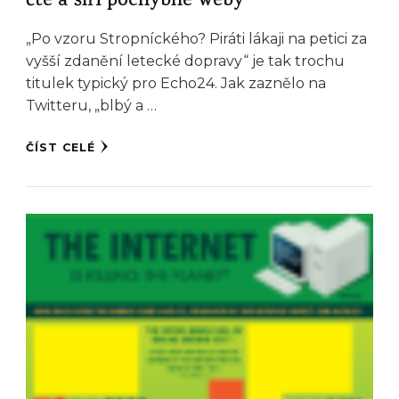
čte a šíři pochybné weby
„Po vzoru Stropníckého? Piráti lákaji na petici za
vyšší zdanění letecké dopravy“ je tak trochu
titulek typický pro Echo24. Jak zaznělo na
Twitteru, „blbý a …
ČÍST CELÉ