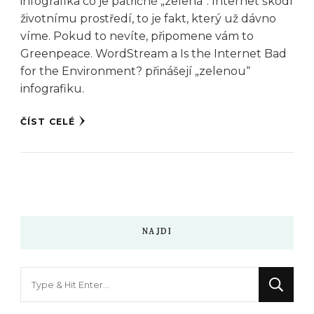
infografika co je patřičně „zelená“. Internet škodí
životnímu prostředí, to je fakt, který už dávno
víme. Pokud to nevíte, připomene vám to
Greenpeace. WordStream a Is the Internet Bad
for the Environment? přinášejí „zelenou“
infografiku.
ČÍST CELÉ
NAJDI
Hledáte
něco