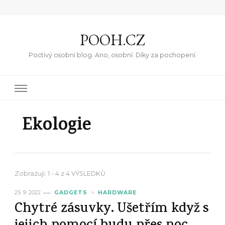
POOH.CZ
Poctivý osobní blog. Ano, osobní. Díky za pochopení.
Ekologie
Zobrazuji: 1 - 4 z 4 VÝSLEDKŮ
25. 9. 2022
GADGETS
HARDWARE
Chytré zásuvky. Ušetřím když s