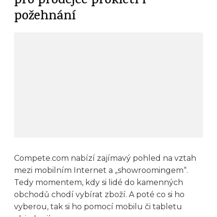
pro prodejce prokletí i
požehnání
Compete.com nabízí zajímavý pohled na vztah
mezi mobilním Internet a „showroomingem“.
Tedy momentem, kdy si lidé do kamenných
obchodů chodí vybírat zboží. A poté co si ho
vyberou, tak si ho pomocí mobilu či tabletu