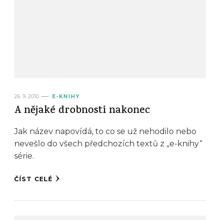
26. 9. 2010
E-KNIHY
A nějaké drobnosti nakonec
Jak název napovídá, to co se už nehodilo nebo
nevešlo do všech předchozích textů z „e-knihy“
série.
ČÍST CELÉ