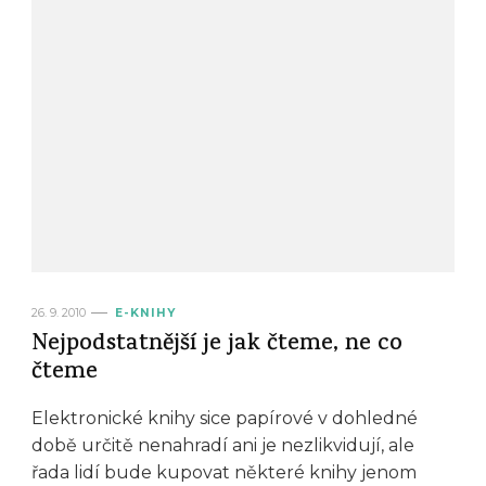
26. 9. 2010
E-KNIHY
Nejpodstatnější je jak čteme, ne co
čteme
Elektronické knihy sice papírové v dohledné
době určitě nenahradí ani je nezlikvidují, ale
řada lidí bude kupovat některé knihy jenom