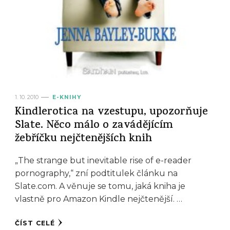
1. 10. 2010
E-KNIHY
Kindlerotica na vzestupu, upozorňuje
Slate. Něco málo o zavádějícím
žebříčku nejčtenějších knih
„The strange but inevitable rise of e-reader
pornography,“ zní podtitulek článku na
Slate.com. A věnuje se tomu, jaká kniha je
vlastně pro Amazon Kindle nejčtenější. …
ČÍST CELÉ