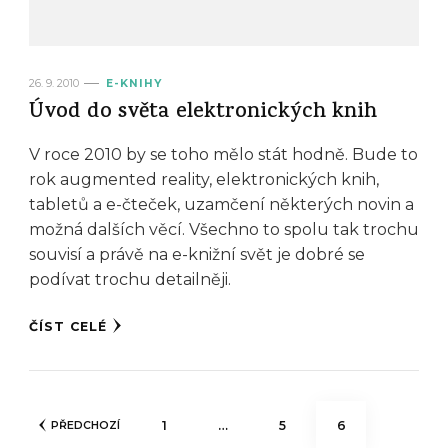
26. 9. 2010
E-KNIHY
Úvod do světa elektronických knih
V roce 2010 by se toho mělo stát hodně. Bude to
rok augmented reality, elektronických knih,
tabletů a e-čteček, uzamčení některých novin a
možná dalších věcí. Všechno to spolu tak trochu
souvisí a právě na e-knižní svět je dobré se
podívat trochu detailněji.
ČÍST CELÉ
Stránkování
STRÁNKA
STRÁNKA
STRÁNKA
1
…
5
6
PŘEDCHOZÍ