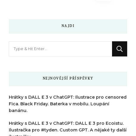
příspěvků
NAJDI
Hledáte
něco
?
NEJNOVĚJŠÍ PŘÍSPĚVKY
Hrátky s DALL E 3 v ChatGPT: Ilustrace pro censored
Fica. Black Friday. Baterka v mobilu. Loupání
banánu.
Hrátky s DALL E 3 v ChatGPT: DALL E 3 pro Ecoistu.
Ilustračka pro #tyden. Custom GPT. A nějaké ty další