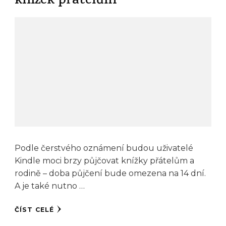
knížek přátelům
Podle čerstvého oznámení budou uživatelé
Kindle moci brzy půjčovat knížky přátelům a
rodině – doba půjčení bude omezena na 14 dní.
A je také nutno …
ČÍST CELÉ