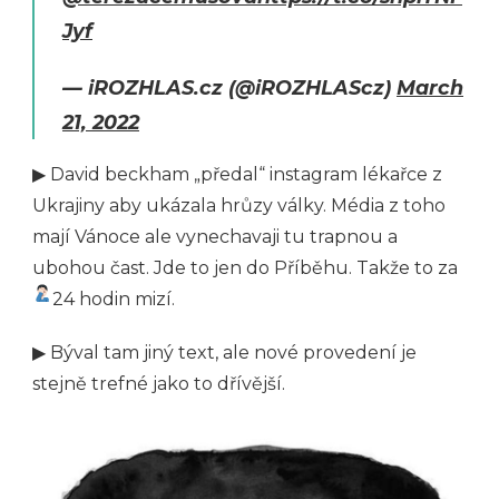
Jyf
— iROZHLAS.cz (@iROZHLAScz)
March
21, 2022
▶ David beckham „předal“ instagram lékařce z
Ukrajiny aby ukázala hrůzy války. Média z toho
mají Vánoce ale vynechavaji tu trapnou a
ubohou čast. Jde to jen do Příběhu. Takže to za
24 hodin mizí.
▶ Býval tam jiný text, ale nové provedení je
stejně trefné jako to dřívější.