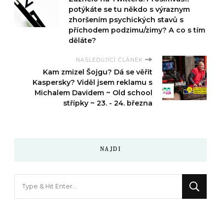
potýkáte se tu někdo s výraznym
zhoršením psychických stavů s
příchodem podzimu/zimy? A co s tím
děláte?
NASLEDUJÍCÍ ČLÁNEK
Kam zmizel Šojgu? Dá se věřit
Kaspersky? Viděl jsem reklamu s
Michalem Davidem ~ Old school
střípky ~ 23. - 24. března
NAJDI
Hledáte
něco
?