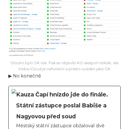
Dlouho bylo OK vše. Pak se objevilo KO alespoň někde, ale
třeba iCloud je nefunkční a přesto uváděn jako OK
▶ No konečně
Kauza Čapí hnízdo jde do finále.
Státní zástupce poslal Babiše a
Nagyovou před soud
Městský státní zástupce obžaloval dvě