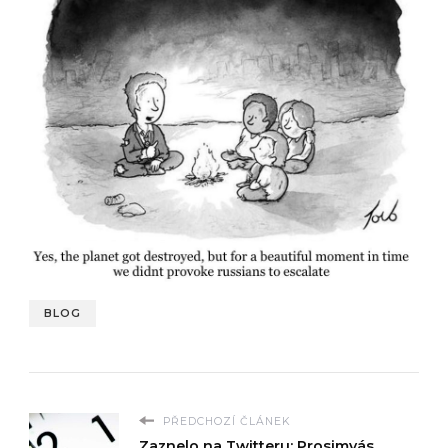
BLOG
PŘEDCHOZÍ ČLÁNEK
Zaznelo na Twitteru: Prosimvás...