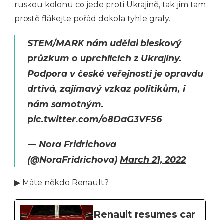
ruskou kolonu co jede proti Ukrajině, tak jim tam
prostě flákejte pořád dokola
tyhle grafy
.
STEM/MARK nám udělal bleskový
průzkum o uprchlících z Ukrajiny.
Podpora v české veřejnosti je opravdu
drtivá, zajímavý vzkaz politikům, i
nám samotným.
pic.twitter.com/o8DaG3VF56
— Nora Fridrichova
(@NoraFridrichova)
March 21, 2022
▶ Máte někdo Renault?
Renault resumes car