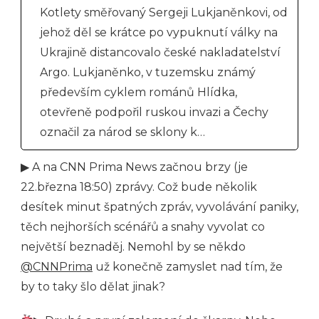
Kotlety směřovaný Sergeji Lukjaněnkovi, od
jehož děl se krátce po vypuknutí války na
Ukrajině distancovalo české nakladatelství
Argo. Lukjaněnko, v tuzemsku známý
především cyklem románů Hlídka,
otevřeně podpořil ruskou invazi a Čechy
označil za národ se sklony k…
▶ A na CNN Prima News začnou brzy (je
22.března 18:50) zprávy. Což bude několik
desítek minut špatných zpráv, vyvolávání paniky,
těch nejhorších scénářů a snahy vyvolat co
největší beznaděj. Nemohl by se někdo
@CNNPrima
už konečně zamyslet nad tím, že
by to taky šlo dělat jinak?