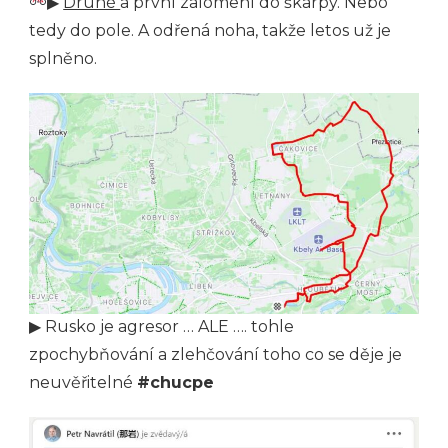
▶
Druhé
a první zalomení do škarpy. Nebo
tedy do pole. A odřená noha, takže letos už je
splněno.
▶ Rusko je agresor … ALE …. tohle
zpochybňování a zlehčování toho co se děje je
neuvěřitelné
#chucpe