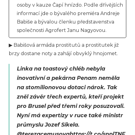
osoby v kauze Čapí hnízdo. Podle dřívějších
informací jde o bývalého premiéra Andreje
Babiše a bývalou členku představenstva
společnosti Agrofert Janu Nagyovou.
▶ Babišová armáda prostitutů a prostitutek již
brzy dostane noty a zahájí obvyklý hnojomet.
Linka na toastový chléb nebyla
inovativní a pekárna Penam neměla
na stomilionovou dotaci nárok. Tak
zněl závěr třech expertů, kteří projekt
pro Brusel před třemi roky posuzovali.
Nyní má expertizy v ruce také ministr
průmyslu Jozef Síkela.
@terezacemusova
https://t.co/snplTNF