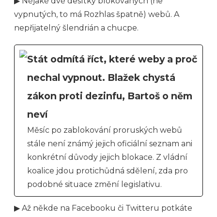
▶ Nějaké dvě desítky blokovaných (ne
vypnutých, to má Rozhlas špatně) webů. A
nepřijatelný šlendrián a chucpe.
Stát odmítá říct, které weby a proč
nechal vypnout. Blažek chystá
zákon proti dezinfu, Bartoš o něm
neví
Měsíc po zablokování proruských webů
stále není známý jejich oficiální seznam ani
konkrétní důvody jejich blokace. Z vládní
koalice jdou protichůdná sdělení, zda pro
podobné situace změní legislativu.
▶ Až někde na Facebooku či Twitteru potkáte