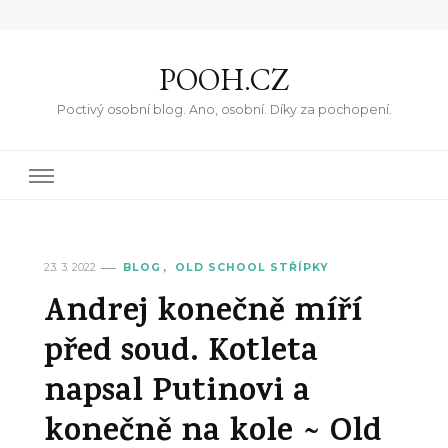
POOH.CZ
Poctivý osobní blog. Ano, osobní. Díky za pochopení.
23. 3. 2022
BLOG
OLD SCHOOL STŘÍPKY
Andrej konečně míří
před soud. Kotleta
napsal Putinovi a
konečně na kole ~ Old