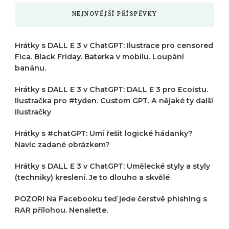
NEJNOVĚJŠÍ PŘÍSPĚVKY
Hrátky s DALL E 3 v ChatGPT: Ilustrace pro censored
Fica. Black Friday. Baterka v mobilu. Loupání
banánu.
Hrátky s DALL E 3 v ChatGPT: DALL E 3 pro Ecoistu.
Ilustračka pro #tyden. Custom GPT. A nějaké ty další
ilustračky
Hrátky s #chatGPT: Umí řešit logické hádanky?
Navíc zadané obrázkem?
Hrátky s DALL E 3 v ChatGPT: Umělecké styly a styly
(techniky) kreslení. Je to dlouho a skvělé
POZOR! Na Facebooku teď jede čerstvě phishing s
RAR přílohou. Nenaleťte.