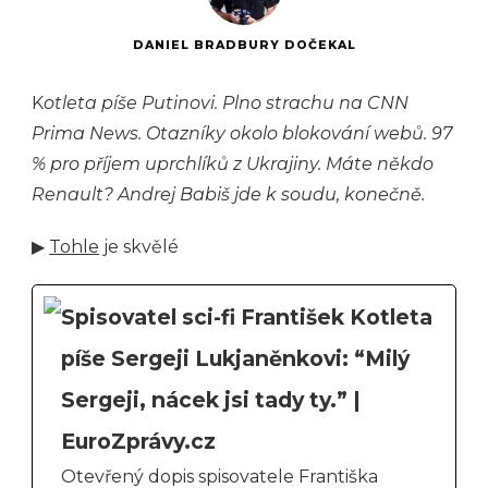
DANIEL BRADBURY DOČEKAL
K
otleta píše Putinovi. Plno strachu na CNN
Prima News. Otazníky okolo blokování webů. 97
% pro příjem uprchlíků z Ukrajiny. Máte někdo
Renault? Andrej Babiš jde k soudu, konečně.
▶
Tohle
je skvělé
Spisovatel sci-fi František Kotleta
píše Sergeji Lukjaněnkovi: “Milý
Sergeji, nácek jsi tady ty.” |
EuroZprávy.cz
Otevřený dopis spisovatele Františka