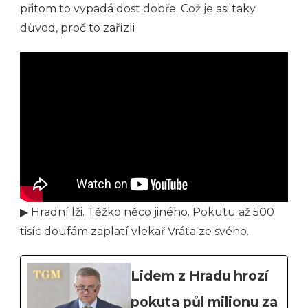
přitom to vypadá dost dobře. Což je asi taky
důvod, proč to zařízli
▶ Hradní lži. Těžko něco jiného. Pokutu až 500
tisíc doufám zaplatí vlekař Vráťa ze svého.
Lidem z Hradu hrozí
pokuta půl milionu za