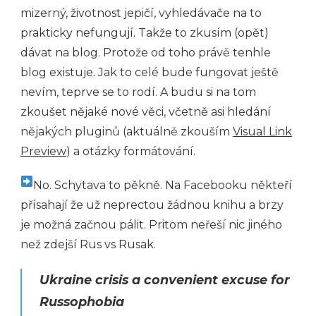
mizerný, životnost jepičí, vyhledávače na to
prakticky nefungují. Takže to zkusím (opět)
dávat na blog. Protože od toho právě tenhle
blog existuje. Jak to celé bude fungovat ještě
nevím, teprve se to rodí. A budu si na tom
zkoušet nějaké nové věci, včetně asi hledání
nějakých pluginů (aktuálně zkouším
Visual Link
Preview
) a otázky formátování.
No. Schytava to pěkně. Na Facebooku někteří
přísahají že už neprectou žádnou knihu a brzy
je možná začnou pálit. Pritom neřeší nic jiného
než zdejší Rus vs Rusak.
Ukraine crisis a convenient excuse for
Russophobia