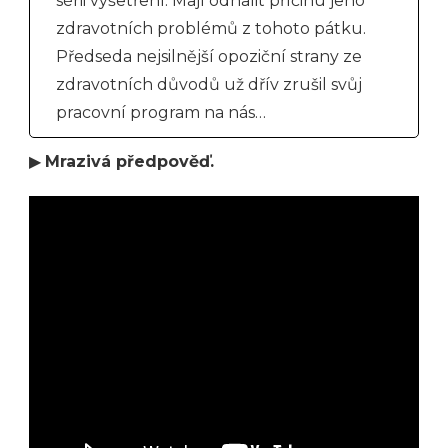
sérii vyšetření. Mají odhalit příčinu jeho
zdravotních problémů z tohoto pátku.
Předseda nejsilnější opoziční strany ze
zdravotních důvodů už dřív zrušil svůj
pracovní program na nás…
▶
Mrazivá předpověď.