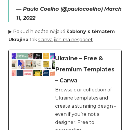
— Paulo Coelho (@paulocoelho)
March
11, 2022
▶ Pokud hledáte nějaké
šablony s tématem
Ukrajina
tak
Canva jich má nespočet
.
Ukraine – Free &
Premium Templates
– Canva
Browse our collection of
Ukraine templates and
create a stunning design –
even if you’re not a
designer. Free to