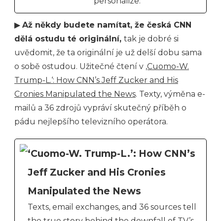
personalize.
▶
Až někdy budete namítat, že česká CNN
dělá ostudu té originální,
tak je dobré si
uvědomit, že ta originální je už delší dobu sama
o sobě ostudou. Užitečné čtení v
‚Cuomo-W.
Trump-L.‘: How CNN’s Jeff Zucker and His
Cronies Manipulated the News
. Texty, výměna e-
mailů a 36 zdrojů vypráví skutečný příběh o
pádu nejlepšího televizního operátora.
‘Cuomo-W. Trump-L.’: How CNN’s
Jeff Zucker and His Cronies
Manipulated the News
Texts, email exchanges, and 36 sources tell
the true story behind the downfall of TV’s