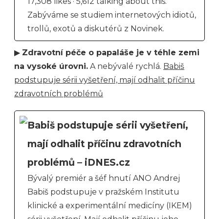
17,308 likes · 5,612 talking about this.
Zabýváme se studiem internetových idiotů,
trollů, exotů a diskutérů z Novinek.
▶
Zdravotní péče o papaláše je v téhle zemi
na vysoké úrovni.
A nebývalé rychlá.
Babiš
podstupuje sérii vyšetření, mají odhalit příčinu
zdravotních problémů
Babiš podstupuje sérii vyšetření,
mají odhalit příčinu zdravotních
problémů – iDNES.cz
Bývalý premiér a šéf hnutí ANO Andrej
Babiš podstupuje v pražském Institutu
klinické a experimentální medicíny (IKEM)