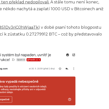
 ten překlad nedopilovali.
A stále tomu není konec,
se někdo nachytá a zaplatí 1000 USD v Bitcoinech aniž
8S1Dv3riQJhWjaaTk
) v době psaní tohoto blogpostu
ucí k zůstatku 0.27279912 BTC – což by představovalo