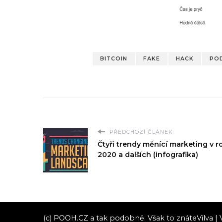
BITCOIN
FAKE
HACK
PO
PŘEDCHOZÍ ČLÁNEK
Čtyři trendy měnící marketing v r
2020 a dalších (infografika)
(c) POOH.CZ a tak podobně. Však to znáte
Vilva |