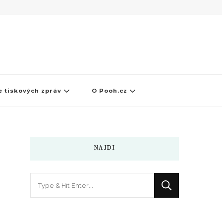
 tiskových zpráv
O Pooh.cz
NAJDI
Hledáte
něco
?