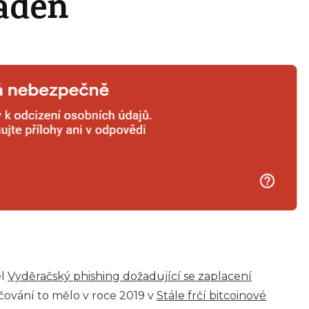
aden
el
Vyděračský phishing dožadující se zaplacení
čování to mělo v roce 2019 v
Stále frčí bitcoinové