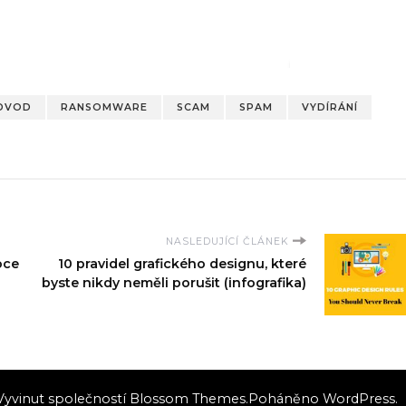
DVOD
RANSOMWARE
SCAM
SPAM
VYDÍRÁNÍ
NASLEDUJÍCÍ ČLÁNEK
oce
10 pravidel grafického designu, které
byste nikdy neměli porušit (infografika)
 Vyvinut společností
Blossom Themes
.Poháněno
WordPress
.