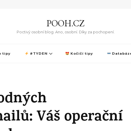
POOH.CZ
Poctivý osobní blog. Ano, osobní. Díky za pochopení.
 tipy
#TYDEN
Kočičí tipy
Databáze
vodných
ailů: Váš operační