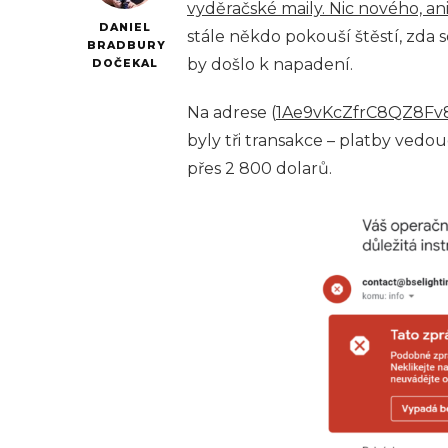
vyděračské maily. Nic nového, ani
DANIEL
stále někdo pokouší štěstí, zda 
BRADBURY
by došlo k napadení.
DOČEKAL
Na adrese (
1Ae9vKcZfrC8QZ8Fv
byly tři transakce – platby vedo
přes 2 800 dolarů.