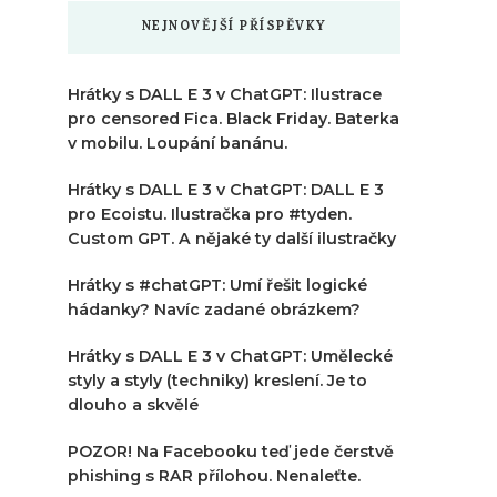
NEJNOVĚJŠÍ PŘÍSPĚVKY
Hrátky s DALL E 3 v ChatGPT: Ilustrace
pro censored Fica. Black Friday. Baterka
v mobilu. Loupání banánu.
Hrátky s DALL E 3 v ChatGPT: DALL E 3
pro Ecoistu. Ilustračka pro #tyden.
Custom GPT. A nějaké ty další ilustračky
Hrátky s #chatGPT: Umí řešit logické
hádanky? Navíc zadané obrázkem?
Hrátky s DALL E 3 v ChatGPT: Umělecké
styly a styly (techniky) kreslení. Je to
dlouho a skvělé
POZOR! Na Facebooku teď jede čerstvě
phishing s RAR přílohou. Nenaleťte.