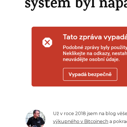
systém byl nap
Už v roce 2018 jsem na blog věš
výkupného v Bitcoinech
a pokra