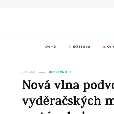
Domů
@365tipu
Kolo
2. 10. 2020
BEZPEČNOST
Nová vlna pod
vyděračských m