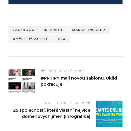
FACEBOOK
INTERNET
MARKETING A PR
POČET UŽIVATELŮ
USA
PŘEDCHOZÍ ČLÁNEK
#PRTIPY mají novou šablonu. Úklid
pokračuje
NASLEDUJÍCÍ ČLÁNEK
25 společností, které vlastní nejvíce
doménových jmen (infografika)