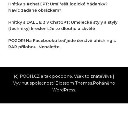
Hrátky s #chatGPT: Umí řešit logické hádanky?
Navíc zadané obrázkem?
Hrátky s DALL E 3 v ChatGPT: Umělecké styly a styly
(techniky) kreslení. Je to dlouho a skvělé
POZOR! Na Facebooku teď jede čerstvě phishing s
RAR přílohou. Nenaleťte.
(c) POOH.CZ a tak podobně. Však to znáte
Vilva |
Vyvinut společností
Blossom Themes
.Poháněno
WordPress
.