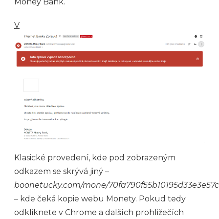
Money Bank.
V
Klasické provedení, kde pod zobrazeným
odkazem se skrývá jiný –
boonetucky.com/mone/70fa790f55b10195d33e3e57
– kde čeká kopie webu Monety. Pokud tedy
odkliknete v Chrome a dalších prohližečích