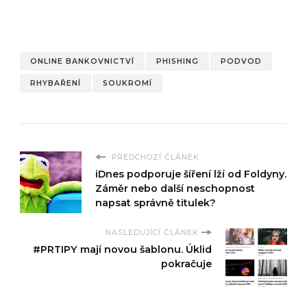
ONLINE BANKOVNICTVÍ
PHISHING
PODVOD
RHYBAŘENÍ
SOUKROMÍ
PŘEDCHOZÍ ČLÁNEK
iDnes podporuje šíření lží od Foldyny.
Záměr nebo další neschopnost
napsat správně titulek?
NASLEDUJÍCÍ ČLÁNEK
#PRTIPY mají novou šablonu. Úklid
pokračuje