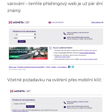
varování – tenhle phishingový web je už pár dní
známý.
Včetně požadavku na ověření přes mobilní klíč.