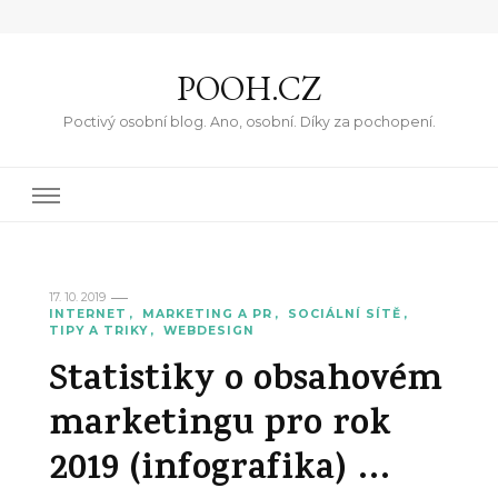
POOH.CZ
Poctivý osobní blog. Ano, osobní. Díky za pochopení.
17. 10. 2019
INTERNET
MARKETING A PR
SOCIÁLNÍ SÍTĚ
TIPY A TRIKY
WEBDESIGN
Statistiky o obsahovém
marketingu pro rok
2019 (infografika) …