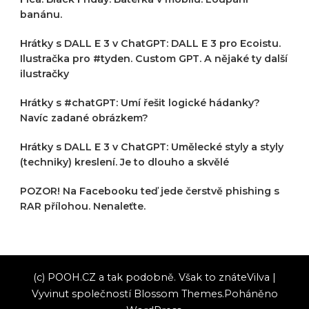
banánu.
Hrátky s DALL E 3 v ChatGPT: DALL E 3 pro Ecoistu.
Ilustračka pro #tyden. Custom GPT. A nějaké ty další
ilustračky
Hrátky s #chatGPT: Umí řešit logické hádanky?
Navíc zadané obrázkem?
Hrátky s DALL E 3 v ChatGPT: Umělecké styly a styly
(techniky) kreslení. Je to dlouho a skvělé
POZOR! Na Facebooku teď jede čerstvě phishing s
RAR přílohou. Nenaleťte.
(c) POOH.CZ a tak podobně. Však to znáte
Vilva |
Vyvinut společností
Blossom Themes
.Poháněno