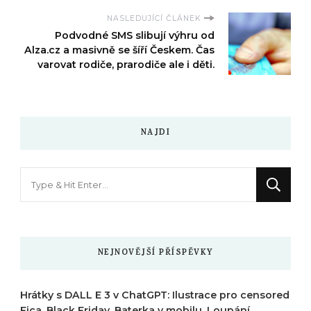
NASLEDUJÍCÍ ČLÁNEK
Podvodné SMS slibují výhru od
Alza.cz a masivně se šíří Českem. Čas
varovat rodiče, prarodiče ale i děti.
NAJDI
Hledáte
něco
?
NEJNOVĚJŠÍ PŘÍSPĚVKY
Hrátky s DALL E 3 v ChatGPT: Ilustrace pro censored
Fica. Black Friday. Baterka v mobilu. Loupání