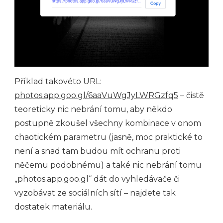
Příklad takovéto URL:
photos.app.goo.gl/6aaVuWgJyLWRGzfq5
– čistě
teoreticky nic nebrání tomu, aby někdo
postupně zkoušel všechny kombinace v onom
chaotickém parametru (jasně, moc praktické to
není a snad tam budou mít ochranu proti
něčemu podobnému) a také nic nebrání tomu
„photos.app.goo.gl“ dát do vyhledávače či
vyzobávat ze sociálních sítí – najdete tak
dostatek materiálu.