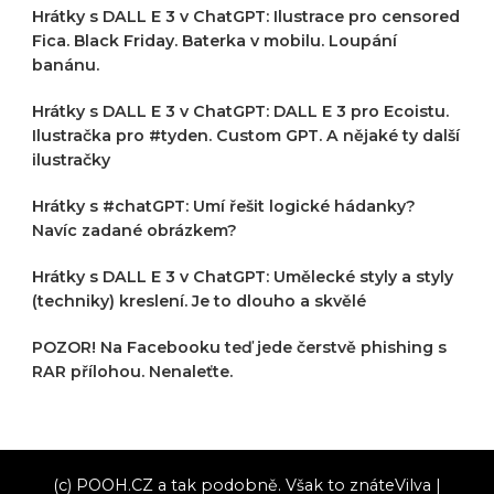
Hrátky s DALL E 3 v ChatGPT: Ilustrace pro censored
Fica. Black Friday. Baterka v mobilu. Loupání
banánu.
Hrátky s DALL E 3 v ChatGPT: DALL E 3 pro Ecoistu.
Ilustračka pro #tyden. Custom GPT. A nějaké ty další
ilustračky
Hrátky s #chatGPT: Umí řešit logické hádanky?
Navíc zadané obrázkem?
Hrátky s DALL E 3 v ChatGPT: Umělecké styly a styly
(techniky) kreslení. Je to dlouho a skvělé
POZOR! Na Facebooku teď jede čerstvě phishing s
RAR přílohou. Nenaleťte.
(c) POOH.CZ a tak podobně. Však to znáte
Vilva |