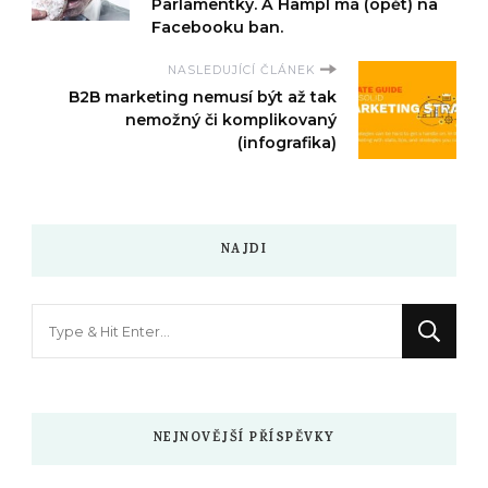
Parlamentky. A Hampl má (opět) na
Facebooku ban.
NASLEDUJÍCÍ ČLÁNEK
B2B marketing nemusí být až tak
nemožný či komplikovaný
(infografika)
NAJDI
Hledáte
něco
?
NEJNOVĚJŠÍ PŘÍSPĚVKY