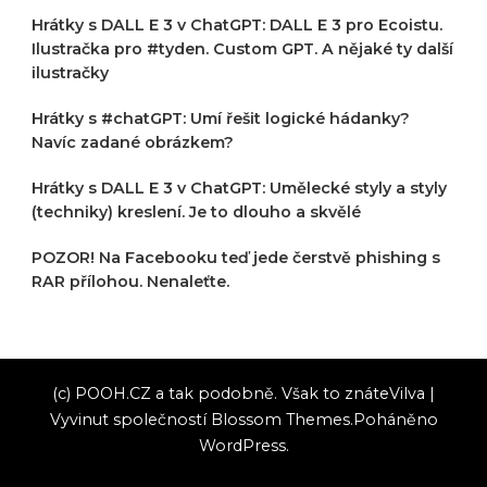
Hrátky s DALL E 3 v ChatGPT: DALL E 3 pro Ecoistu.
Ilustračka pro #tyden. Custom GPT. A nějaké ty další
ilustračky
Hrátky s #chatGPT: Umí řešit logické hádanky?
Navíc zadané obrázkem?
Hrátky s DALL E 3 v ChatGPT: Umělecké styly a styly
(techniky) kreslení. Je to dlouho a skvělé
POZOR! Na Facebooku teď jede čerstvě phishing s
RAR přílohou. Nenaleťte.
(c) POOH.CZ a tak podobně. Však to znáte
Vilva |
Vyvinut společností
Blossom Themes
.Poháněno
WordPress
.