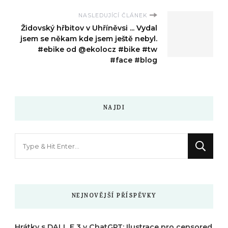
NASLEDUJÍCÍ ČLÁNEK
Židovský hřbitov v Uhříněvsi ... Vydal
jsem se někam kde jsem ještě nebyl.
#ebike od @ekolocz #bike #tw
#face #blog
NAJDI
Hledáte
něco
?
NEJNOVĚJŠÍ PŘÍSPĚVKY
Hrátky s DALL E 3 v ChatGPT: Ilustrace pro censored