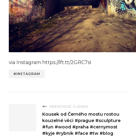
via Instagram https://ift.tt/2GRC7sI
#INSTAGRAM
PŘEDCHOZÍ ČLÁNEK
Kousek od Černého mostu rostou
kouzelné věci #prague #sculpture
#fun #wood #praha #cernymost
#kyje #rybnik #face #tw #blog