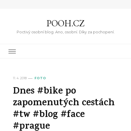
POOH.CZ
Poctivý osobní blog. Ano, osobní. Díky za pochopení.
11. 4. 2018
FOTO
Dnes #bike po
zapomenutých cestách
#tw #blog #face
#prague