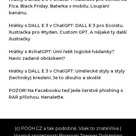
Fica. Black Friday. Baterka v mobilu. Loupání
banánu.
Hrátky s DALL E 3 v ChatGPT: DALL E 3 pro Ecoistu.
Ilustračka pro #tyden. Custom GPT. A nějaké ty další
ilustračky
Hrátky s #chatGPT: Umí řešit logické hádanky?
Navíc zadané obrázkem?
Hrátky s DALL E 3 v ChatGPT: Umělecké styly a styly
(techniky) kreslení. Je to dlouho a skvělé
POZOR! Na Facebooku teď jede čerstvě phishing s
RAR přílohou. Nenaleťte.
(c) POOH.CZ a tak podobně. Však to znáte
Vilva |
Vyvinut společností
Blossom Themes
.Poháněno