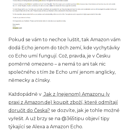
Pokud se vám to nechce luštit, tak Amazon vám
dodá Echo jenom do těch zemí, kde vychytávky
co Echo umí fungují. Což, pravda, je v Česku
poměrně omezeno – a nemá to ani tak nic
společného s tím že Echo umí jenom anglicky,
německy a čínsky.
Každopádně v
Jak z (nejenom) Amazonu (v
praxi z Amazon.de) koupit zboží, které odmítají
doručit do Česka?
se dozvíte, jak je tohle možné
vyřešit. A už brzy se na @365tipu objeví tipy
týkající se Alexa a Amazon Echo.