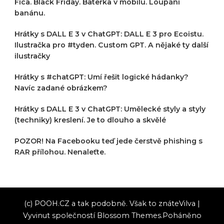
Fica. Black Friday. Baterka v mobilu. Loupání
banánu.
Hrátky s DALL E 3 v ChatGPT: DALL E 3 pro Ecoistu.
Ilustračka pro #tyden. Custom GPT. A nějaké ty další
ilustračky
Hrátky s #chatGPT: Umí řešit logické hádanky?
Navíc zadané obrázkem?
Hrátky s DALL E 3 v ChatGPT: Umělecké styly a styly
(techniky) kreslení. Je to dlouho a skvělé
POZOR! Na Facebooku teď jede čerstvě phishing s
RAR přílohou. Nenaleťte.
(c) POOH.CZ a tak podobně. Však to znáte
Vilva |
Vyvinut společností
Blossom Themes
.Poháněno