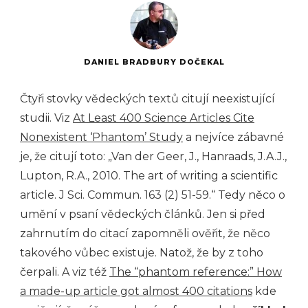
DANIEL BRADBURY DOČEKAL
Čtyři stovky vědeckých textů citují neexistující
studii. Viz
At Least 400 Science Articles Cite
Nonexistent ‘Phantom’ Study
a nejvíce zábavné
je, že citují toto: „Van der Geer, J., Hanraads, J.A.J.,
Lupton, R.A., 2010. The art of writing a scientific
article. J Sci. Commun. 163 (2) 51-59.“ Tedy něco o
umění v psaní vědeckých článků. Jen si před
zahrnutím do citací zapomněli ověřit, že něco
takového vůbec existuje. Natož, že by z toho
čerpali. A viz též
The “phantom reference:” How
a made-up article got almost 400 citations
kde