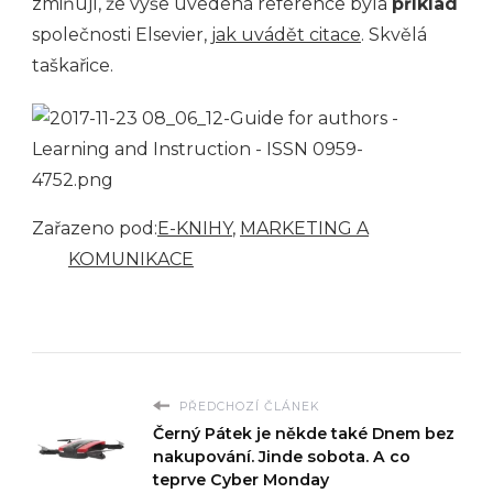
zmiňují, že výše uvedená reference byla
příklad
společnosti Elsevier,
jak uvádět citace
. Skvělá
taškařice.
Zařazeno pod:
E-KNIHY
,
MARKETING A
KOMUNIKACE
PŘEDCHOZÍ ČLÁNEK
Černý Pátek je někde také Dnem bez
nakupování. Jinde sobota. A co
teprve Cyber Monday