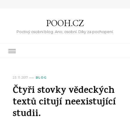
POOH.CZ
Poctivý osobní blog. Ano, osobní. Díky za pochopení.
23. 11. 2017
BLOG
Čtyři stovky vědeckých
textů citují neexistující
studii.