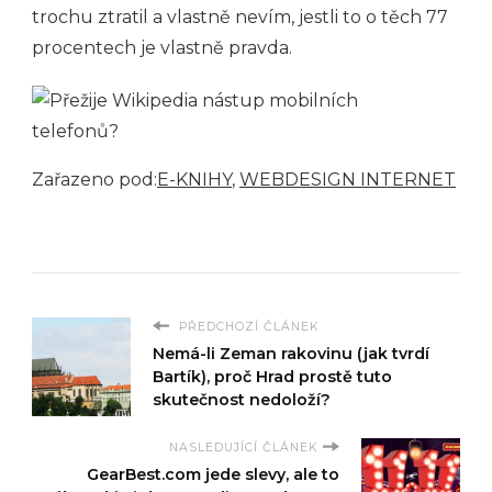
trochu ztratil a vlastně nevím, jestli to o těch 77
procentech je vlastně pravda.
Zařazeno pod:
E-KNIHY
,
WEBDESIGN INTERNET
PŘEDCHOZÍ ČLÁNEK
Nemá-li Zeman rakovinu (jak tvrdí
Bartík), proč Hrad prostě tuto
skutečnost nedoloží?
NASLEDUJÍCÍ ČLÁNEK
GearBest.com jede slevy, ale to