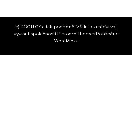
(c) POOH.CZ a tak podobně. Však to znáte
Vilva |
Vyvinut společností
Blossom Themes
.Poháněno
WordPress
.