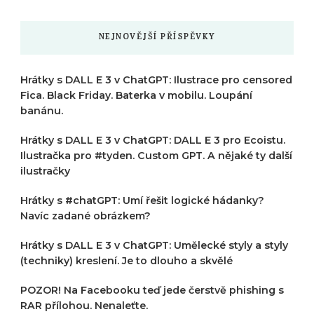
NEJNOVĚJŠÍ PŘÍSPĚVKY
Hrátky s DALL E 3 v ChatGPT: Ilustrace pro censored
Fica. Black Friday. Baterka v mobilu. Loupání
banánu.
Hrátky s DALL E 3 v ChatGPT: DALL E 3 pro Ecoistu.
Ilustračka pro #tyden. Custom GPT. A nějaké ty další
ilustračky
Hrátky s #chatGPT: Umí řešit logické hádanky?
Navíc zadané obrázkem?
Hrátky s DALL E 3 v ChatGPT: Umělecké styly a styly
(techniky) kreslení. Je to dlouho a skvělé
POZOR! Na Facebooku teď jede čerstvě phishing s
RAR přílohou. Nenaleťte.