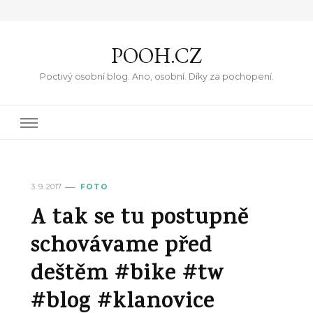
POOH.CZ
Poctivý osobní blog. Ano, osobní. Díky za pochopení.
3. 9. 2017
FOTO
A tak se tu postupně
schovávame před
deštěm #bike #tw
#blog #klanovice