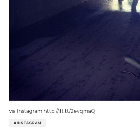
via Instagram http://ift.tt/2evqmaQ
#INSTAGRAM