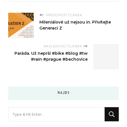
PŘEDCHOZÍ ČLÁNEK
Mileniálové už nejsou in. Přivítejte
Generaci Z
NASLEDUJÍCÍ ČLÁNEK
Paráda. Už neprší #bike #blog #tw
#rain #prague #bechovice
NAJDI
Hledáte
něco
?