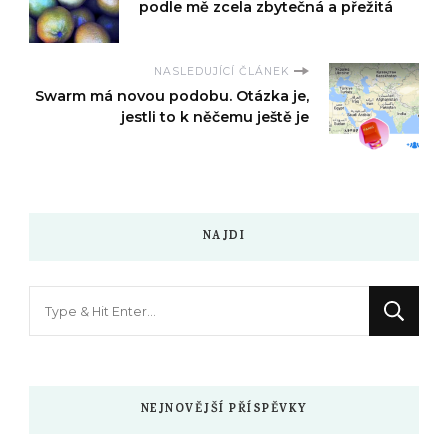
podle mě zcela zbytečná a přežitá
NASLEDUJÍCÍ ČLÁNEK
Swarm má novou podobu. Otázka je,
jestli to k něčemu ještě je
NAJDI
Hledáte
něco
?
NEJNOVĚJŠÍ PŘÍSPĚVKY