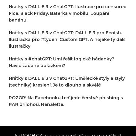
Hrátky s DALL E 3 v ChatGPT: Ilustrace pro censored
Fica. Black Friday. Baterka v mobilu. Loupání
banánu.
Hrátky s DALL E 3 v ChatGPT: DALL E 3 pro Ecoistu.
Ilustračka pro #tyden. Custom GPT. A nějaké ty další
ilustračky
Hrátky s #chatGPT: Umí řešit logické hádanky?
Navíc zadané obrázkem?
Hrátky s DALL E 3 v ChatGPT: Umělecké styly a styly
(techniky) kreslení. Je to dlouho a skvělé
POZOR! Na Facebooku teď jede čerstvě phishing s
RAR přílohou. Nenaleťte.
(c) POOH.CZ a tak podobně. Však to znáte
Vilva |