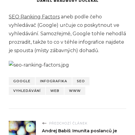
DANIEL BRADBURY DOČEKAL
SEO Ranking Factors
aneb podle čeho
vyhledávač (Google) určuje co poskytnout ve
vyhledávání. Samozřejmě, Google tohle nehodlá
prozradit, takže to co v téhle infografice najdete
je spousta (místy zábavných) dohadů.
GOOGLE
INFOGRAFIKA
SEO
VYHLEDÁVÁNÍ
WEB
WWW
PŘEDCHOZÍ ČLÁNEK
Andrej Babiš: Imunita poslanců je