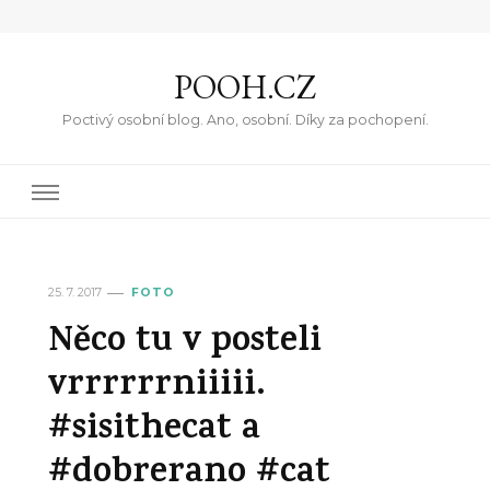
POOH.CZ
Poctivý osobní blog. Ano, osobní. Díky za pochopení.
25. 7. 2017
FOTO
Něco tu v posteli
vrrrrrrniiiii.
#sisithecat a
#dobrerano #cat