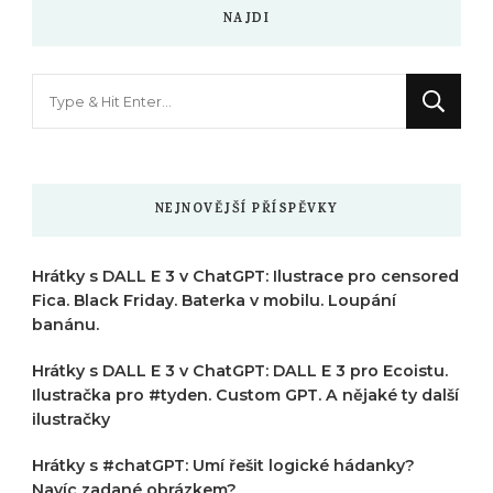
NAJDI
Hledáte
něco
?
NEJNOVĚJŠÍ PŘÍSPĚVKY
Hrátky s DALL E 3 v ChatGPT: Ilustrace pro censored
Fica. Black Friday. Baterka v mobilu. Loupání
banánu.
Hrátky s DALL E 3 v ChatGPT: DALL E 3 pro Ecoistu.
Ilustračka pro #tyden. Custom GPT. A nějaké ty další
ilustračky
Hrátky s #chatGPT: Umí řešit logické hádanky?
Navíc zadané obrázkem?