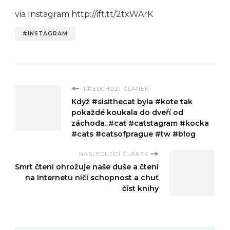
via Instagram http://ift.tt/2txWArK
#INSTAGRAM
PŘEDCHOZÍ ČLÁNEK
Když #sisithecat byla #kote tak
pokaždé koukala do dveří od
záchoda. #cat #catstagram #kocka
#cats #catsofprague #tw #blog
NASLEDUJÍCÍ ČLÁNEK
Smrt čtení ohrožuje naše duše a čtení
na Internetu ničí schopnost a chuť
číst knihy