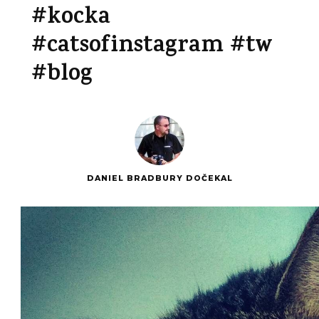
#kocka
#catsofinstagram #tw
#blog
DANIEL BRADBURY DOČEKAL