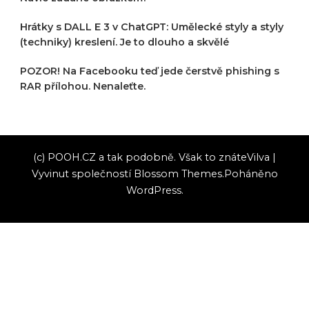
Hrátky s DALL E 3 v ChatGPT: Umělecké styly a styly
(techniky) kreslení. Je to dlouho a skvělé
POZOR! Na Facebooku teď jede čerstvě phishing s
RAR přílohou. Nenaleťte.
(c) POOH.CZ a tak podobně. Však to znáte
Vilva |
Vyvinut společností
Blossom Themes
.Poháněno
WordPress
.