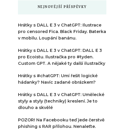
NEJNOVĚJŠÍ PŘÍSPĚVKY
Hrátky s DALL E 3 v ChatGPT: Ilustrace
pro censored Fica. Black Friday. Baterka
v mobilu. Loupání banánu.
Hrátky s DALL E 3 v ChatGPT: DALL E 3
pro Ecoistu. Ilustračka pro #tyden.
Custom GPT. A nějaké ty další ilustračky
Hrátky s #chatGPT: Umí řešit logické
hádanky? Navíc zadané obrázkem?
Hrátky s DALL E 3 v ChatGPT: Umělecké
styly a styly (techniky) kreslení. Je to
dlouho a skvělé
POZOR! Na Facebooku teď jede čerstvě
phishing s RAR přílohou. Nenaleťte.