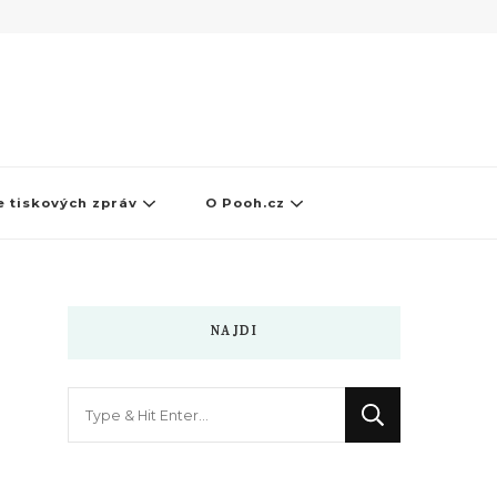
 tiskových zpráv
O Pooh.cz
NAJDI
Hledáte
něco
?