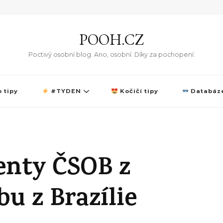
POOH.CZ
Poctivý osobní blog. Ano, osobní. Díky za pochopení.
 tipy
#TYDEN
Kočičí tipy
Databáze
enty ČSOB z
u z Brazílie