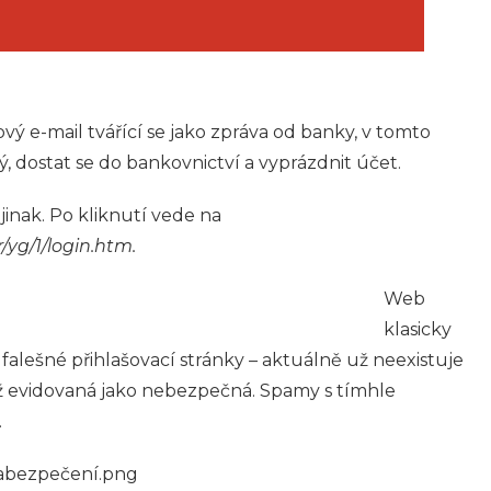
gový e-mail tvářící se jako zpráva od banky, v tomto
 dostat se do bankovnictví a vyprázdnit účet.
jinak. Po kliknutí vede na
yg/1/login.htm.
Web
klasicky
falešné přihlašovací stránky – aktuálně už neexistuje
ž evidovaná jako nebezpečná. Spamy s tímhle
.