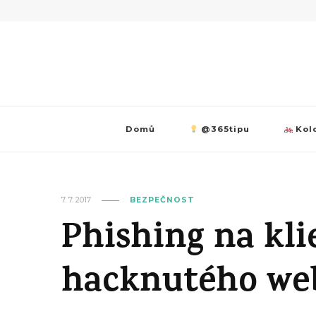
Domů
@365tipu
Kolo
7. 7. 2017
BEZPEČNOST
Phishing na kli
hacknutého web