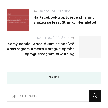
PŘEDCHOZÍ ČLÁNEK
Na Facebooku opět jede phishing
snažící se krást Stránky! Nenaleťte!
NASLEDUJÍCÍ ČLÁNEK
Samý #andel. Andělé kam se podíváš
#metrogram #metro #prague #praha
#praguestagram #tw #blog
NAJDI
Hledáte
něco
?