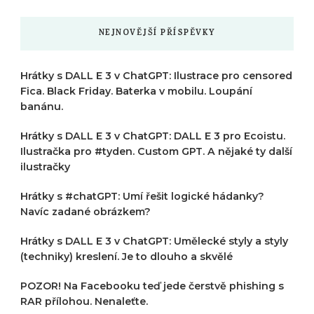
NEJNOVĚJŠÍ PŘÍSPĚVKY
Hrátky s DALL E 3 v ChatGPT: Ilustrace pro censored
Fica. Black Friday. Baterka v mobilu. Loupání
banánu.
Hrátky s DALL E 3 v ChatGPT: DALL E 3 pro Ecoistu.
Ilustračka pro #tyden. Custom GPT. A nějaké ty další
ilustračky
Hrátky s #chatGPT: Umí řešit logické hádanky?
Navíc zadané obrázkem?
Hrátky s DALL E 3 v ChatGPT: Umělecké styly a styly
(techniky) kreslení. Je to dlouho a skvělé
POZOR! Na Facebooku teď jede čerstvě phishing s
RAR přílohou. Nenaleťte.