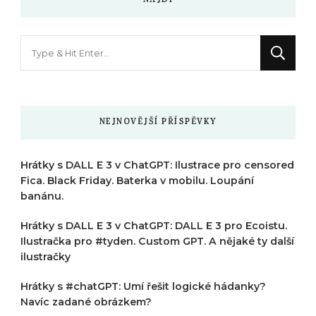
NAJDI
Hledáte
něco
?
NEJNOVĚJŠÍ PŘÍSPĚVKY
Hrátky s DALL E 3 v ChatGPT: Ilustrace pro censored
Fica. Black Friday. Baterka v mobilu. Loupání
banánu.
Hrátky s DALL E 3 v ChatGPT: DALL E 3 pro Ecoistu.
Ilustračka pro #tyden. Custom GPT. A nějaké ty další
ilustračky
Hrátky s #chatGPT: Umí řešit logické hádanky?
Navíc zadané obrázkem?