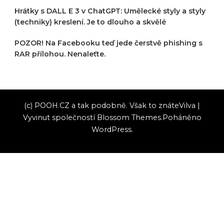
Hrátky s DALL E 3 v ChatGPT: Umělecké styly a styly
(techniky) kreslení. Je to dlouho a skvělé
POZOR! Na Facebooku teď jede čerstvě phishing s
RAR přílohou. Nenaleťte.
(c) POOH.CZ a tak podobně. Však to znáte
Vilva |
Vyvinut společností
Blossom Themes
.Poháněno
WordPress
.