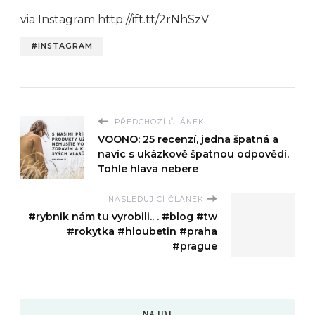
via Instagram http://ift.tt/2rNhSzV
#INSTAGRAM
PŘEDCHOZÍ ČLÁNEK
VOONO: 25 recenzí, jedna špatná a
navíc s ukázkově špatnou odpovědí.
Tohle hlava nebere
NASLEDUJÍCÍ ČLÁNEK
#rybnik nám tu vyrobili.. . #blog #tw
#rokytka #hloubetin #praha
#prague