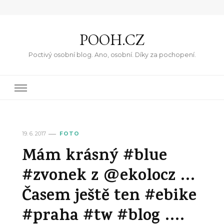
POOH.CZ
Poctivý osobní blog. Ano, osobní. Díky za pochopení.
19. 6. 2017
FOTO
Mám krásný #blue
#zvonek z @ekolocz …
Časem ještě ten #ebike
#praha #tw #blog ….