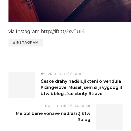
via Instagram http://ift.tt/2svTuI4
#INSTAGRAM
PŘEDCHOZÍ ČLÁNEK
České dráhy nadělují čtení o Vendula
Pizingerové. Musel jsem si ji vygooglit
#tw #blog #celebrity #travel
NASLEDUJÍCÍ ČLÁNEK
Me oblíbené voňavé nádraží :) #tw
#blog