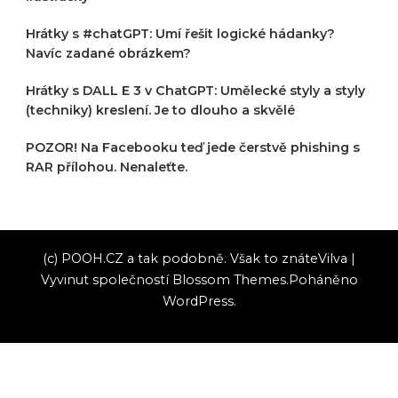
Hrátky s #chatGPT: Umí řešit logické hádanky?
Navíc zadané obrázkem?
Hrátky s DALL E 3 v ChatGPT: Umělecké styly a styly
(techniky) kreslení. Je to dlouho a skvělé
POZOR! Na Facebooku teď jede čerstvě phishing s
RAR přílohou. Nenaleťte.
(c) POOH.CZ a tak podobně. Však to znáte
Vilva |
Vyvinut společností
Blossom Themes
.Poháněno
WordPress
.