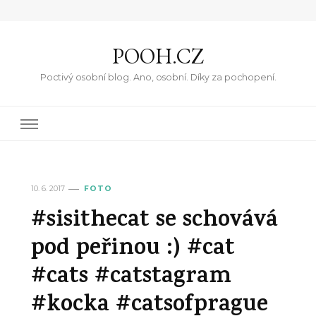
POOH.CZ
Poctivý osobní blog. Ano, osobní. Díky za pochopení.
10. 6. 2017
FOTO
#sisithecat se schovává
pod peřinou :) #cat
#cats #catstagram
#kocka #catsofprague