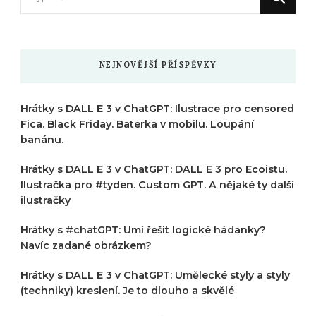
něco
?
NEJNOVĚJŠÍ PŘÍSPĚVKY
Hrátky s DALL E 3 v ChatGPT: Ilustrace pro censored
Fica. Black Friday. Baterka v mobilu. Loupání
banánu.
Hrátky s DALL E 3 v ChatGPT: DALL E 3 pro Ecoistu.
Ilustračka pro #tyden. Custom GPT. A nějaké ty další
ilustračky
Hrátky s #chatGPT: Umí řešit logické hádanky?
Navíc zadané obrázkem?
Hrátky s DALL E 3 v ChatGPT: Umělecké styly a styly
(techniky) kreslení. Je to dlouho a skvělé