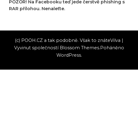
POZOR! Na Facebooku teď jede čerstvě phishing s
RAR přílohou. Nenaleťte.
(c) POOH.CZ a tak podobně. Však to znáte
Vilva |
Vyvinut společností
Blossom Themes
.Poháněno
WordPress
.