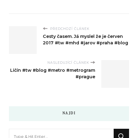
PŘEDCHOZÍ ČLÁNEK
Cesty časem. Já myslel že je červen
2017 #tw #mhd #jarov #praha #blog
NASLEDUJÍCÍ ČLÁNEK
Ličín #tw #blog #metro #metrogram
#prague
NAJDI
Hledáte