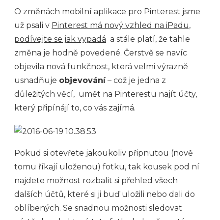
O změnách mobilní aplikace pro Pinterest jsme
už psali v
Pinterest má nový vzhled na iPadu,
podívejte se jak vypadá
a stále platí, že tahle
změna je hodně povedené. Čerstvě se navíc
objevila nová funkčnost, která velmi výrazně
usnadňuje
objevování
– což je jedna z
důležitých věcí, umět na Pinterestu najít účty,
který připínájí to, co vás zajímá.
Pokud si otevřete jakoukoliv připnutou (nově
tomu říkají uloženou) fotku, tak kousek pod ní
najdete možnost rozbalit si přehled všech
dalších účtů, které si ji buď uložili nebo dali do
oblíbených. Se snadnou možnosti sledovat