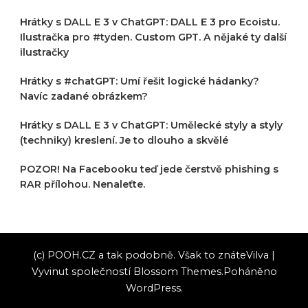
Hrátky s DALL E 3 v ChatGPT: DALL E 3 pro Ecoistu.
Ilustračka pro #tyden. Custom GPT. A nějaké ty další
ilustračky
Hrátky s #chatGPT: Umí řešit logické hádanky?
Navíc zadané obrázkem?
Hrátky s DALL E 3 v ChatGPT: Umělecké styly a styly
(techniky) kreslení. Je to dlouho a skvělé
POZOR! Na Facebooku teď jede čerstvě phishing s
RAR přílohou. Nenaleťte.
(c) POOH.CZ a tak podobně. Však to znáte
Vilva |
Vyvinut společností
Blossom Themes
.Poháněno
WordPress
.