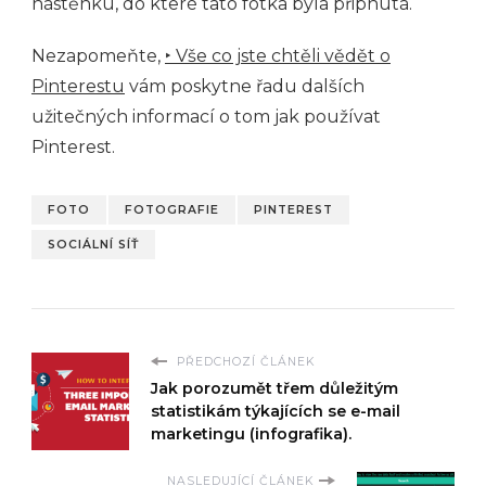
nástěnku, do které tato fotka byla připnutá.
Nezapomeňte,
‣ Vše co jste chtěli vědět o
Pinterestu
vám poskytne řadu dalších
užitečných informací o tom jak používat
Pinterest.
FOTO
FOTOGRAFIE
PINTEREST
SOCIÁLNÍ SÍŤ
PŘEDCHOZÍ ČLÁNEK
Jak porozumět třem důležitým
statistikám týkajících se e-mail
marketingu (infografika).
NASLEDUJÍCÍ ČLÁNEK