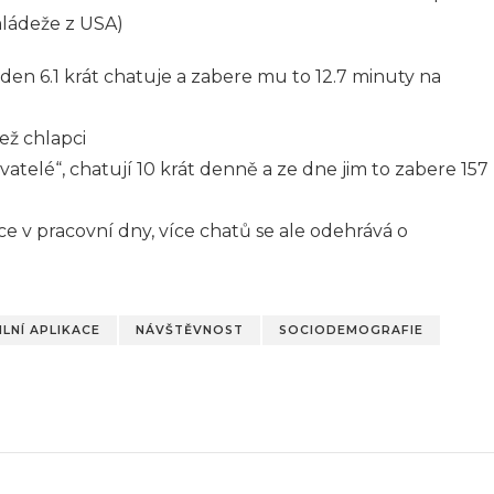
mládeže z USA)
en 6.1 krát chatuje a zabere mu to 12.7 minuty na
ež chlapci
vatelé“, chatují 10 krát denně a ze dne jim to zabere 157
ce v pracovní dny, více chatů se ale odehrává o
LNÍ APLIKACE
NÁVŠTĚVNOST
SOCIODEMOGRAFIE