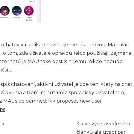
o chatovací aplikaci navrhuje metriku novou. Má navíc
í o tom, zda uživatelé opravdu něco používají, zejména
nzernetů je MAU také dost k ničemu, nikdo nebude
ěsíc.
spíš chatování, aktivní uživatel je zde ten, který na chat
zi dvěma a třemi minutami a sporadický uživatel ten,
iz
MAUs be damned: Kik proposes new user
ps
Kik ve výše uvedeném
článku ale uvádí pár