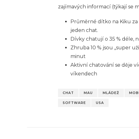
zajímavých informací (týkají se 
Průměrné dítko na Kiku za d
jeden chat.
Dívky chatují o 35 % déle, n
Zhruba 10 % jsou „super uži
minut
Aktivní chatování se děje ví
víkendech
CHAT
MAU
MLÁDEŽ
MOBI
SOFTWARE
USA