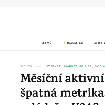
Domů
@365tipu
Kolo
18. 6. 2016
INTERNET
MARKETING A PR
SOCIÁ
Měsíční aktivní
špatná metrika.