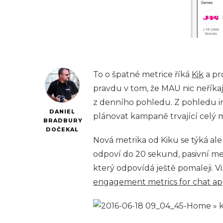
To o špatné metrice říká
Kik
a pr
pravdu v tom, že MAU nic neříkaj
z denního pohledu. Z pohledu i
DANIEL
plánovat kampaně trvající celý m
BRADBURY
DOČEKAL
Nová metrika od Kiku se týká ale 
odpoví do 20 sekund, pasivní me
který odpovídá ještě pomaleji. V
engagement metrics for chat ap