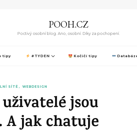
POOH.CZ
Poctivý osobní blog. Ano, osobní. Díky za pochopení.
 tipy
#TYDEN
Kočičí tipy
Databáze
LNÍ SÍTĚ
WEBDESIGN
 uživatelé jsou
 A jak chatuje