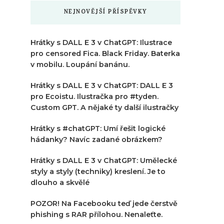
NEJNOVĚJŠÍ PŘÍSPĚVKY
Hrátky s DALL E 3 v ChatGPT: Ilustrace
pro censored Fica. Black Friday. Baterka
v mobilu. Loupání banánu.
Hrátky s DALL E 3 v ChatGPT: DALL E 3
pro Ecoistu. Ilustračka pro #tyden.
Custom GPT. A nějaké ty další ilustračky
Hrátky s #chatGPT: Umí řešit logické
hádanky? Navíc zadané obrázkem?
Hrátky s DALL E 3 v ChatGPT: Umělecké
styly a styly (techniky) kreslení. Je to
dlouho a skvělé
POZOR! Na Facebooku teď jede čerstvě
phishing s RAR přílohou. Nenaleťte.