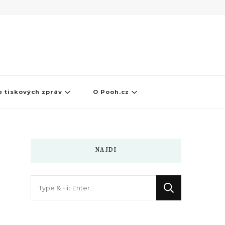
 tiskových zpráv
O Pooh.cz
NAJDI
Hledáte
něco
?