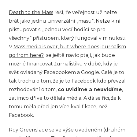
Death to the Mass
řeší, že veřejnost už nelze
brát jako jednu univerzální „masu“, Nelze k ní
přistupovat s „jednou věcí hodící se pro
všechny“ přístupem, který fungoval v minulosti.
V
Mass media is over, but where does journalism
go from here?
se ještě navíc ptají, jak bude
možné financovat žurnalistiku v době, kdy je
svět ovládaný Facebookem a Google. Celé je to
tak trochu o tom, že je to Facebook kdo převzal
rozhodování o tom,
co uvidíme a neuvidíme
,
zatímco dříve to dělala média. A dá se říci, že k
tomu měla přeci jen více kvalifikace, než
Facebook.
Roy Greenslade se ve výše uvedeném (druhém