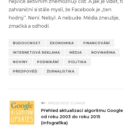
nejvíce aktivním znemožňují číst. A jak je vidět, ti
zahraniční si stále myslí, že Facebook je „ten
hodný“. Není. Nebyl. A nebude. Média zneužije,
zmačká a odhodí.
BUDOUCNOST
EKONOMIKA
FINANCOVÁNÍ
INTERNETOVÁ REKLAMA
MÉDIA
NOVINAŘINA
NOVINY
PODNIKÁNÍ
POLITIKA
PŘEDPOVĚĎ
ŽURNALISTIKA
PŘEDCHOZÍ ČLÁNEK
Přehled aktualizací algoritmu Google
od roku 2003 do roku 2015
(infografika)