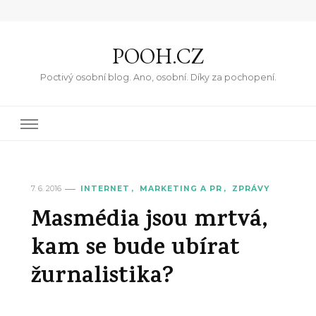
POOH.CZ
Poctivý osobní blog. Ano, osobní. Díky za pochopení.
7. 6. 2016
INTERNET
MARKETING A PR
ZPRÁVY
Masmédia jsou mrtvá,
kam se bude ubírat
žurnalistika?