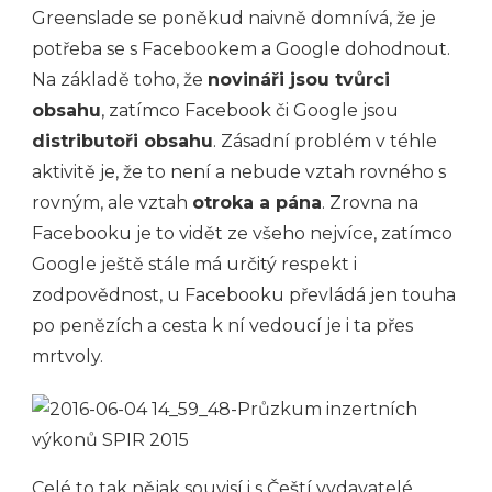
Greenslade se poněkud naivně domnívá, že je
potřeba se s Facebookem a Google dohodnout.
Na základě toho, že
novináři jsou tvůrci
obsahu
, zatímco Facebook či Google jsou
distributoři obsahu
. Zásadní problém v téhle
aktivitě je, že to není a nebude vztah rovného s
rovným, ale vztah
otroka a pána
. Zrovna na
Facebooku je to vidět ze všeho nejvíce, zatímco
Google ještě stále má určitý respekt i
zodpovědnost, u Facebooku převládá jen touha
po penězích a cesta k ní vedoucí je i ta přes
mrtvoly.
Celé to tak nějak souvisí i s
Čeští vydavatelé