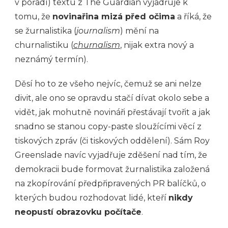
v pořadí) textu z The Guardian vyjadřuje k
tomu, že
novinařina mizá před očima
a říká, že
se žurnalistika (
journalism
) mění na
churnalistiku (
churnalism
, nijak extra nový a
neznámý termín).
Děsí ho to ze všeho nejvíc, čemuž se ani nelze
divit, ale ono se opravdu stačí dívat okolo sebe a
vidět, jak mohutně novináři přestávají tvořit a jak
snadno se stanou copy-paste sloužícími věcí z
tiskových zpráv (či tiskových oddělení). Sám Roy
Greenslade navíc vyjadřuje zděšení nad tím, že
demokracii bude formovat žurnalistika založená
na zkopírování předpřipravených PR balíčků, o
kterých budou rozhodovat lidé, kteří
nikdy
neopustí obrazovku počítače
.