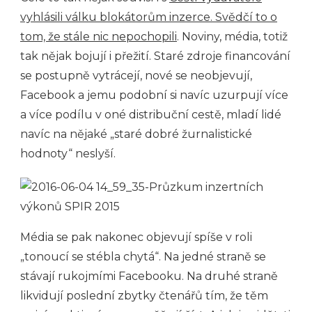
vyhlásili válku blokátorům inzerce. Svědčí to o
tom, že stále nic nepochopili
. Noviny, média, totiž
tak nějak bojují i přežití. Staré zdroje financování
se postupně vytrácejí, nové se neobjevují,
Facebook a jemu podobní si navíc uzurpují více
a více podílu v oné distribuční cestě, mladí lidé
navíc na nějaké „staré dobré žurnalistické
hodnoty“ neslyší.
Média se pak nakonec objevují spíše v roli
„tonoucí se stébla chytá“. Na jedné straně se
stávají rukojmími Facebooku. Na druhé straně
likvidují poslední zbytky čtenářů tím, že těm