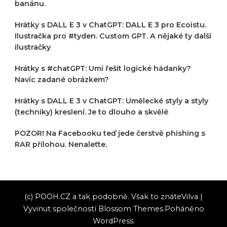
banánu.
Hrátky s DALL E 3 v ChatGPT: DALL E 3 pro Ecoistu.
Ilustračka pro #tyden. Custom GPT. A nějaké ty další
ilustračky
Hrátky s #chatGPT: Umí řešit logické hádanky?
Navíc zadané obrázkem?
Hrátky s DALL E 3 v ChatGPT: Umělecké styly a styly
(techniky) kreslení. Je to dlouho a skvělé
POZOR! Na Facebooku teď jede čerstvě phishing s
RAR přílohou. Nenaleťte.
(c) POOH.CZ a tak podobně. Však to znáte
Vilva |
Vyvinut společností
Blossom Themes
.Poháněno
WordPress
.