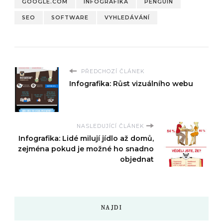
GOOGLE.COM
INFOGRAFIKA
PENGUIN
SEO
SOFTWARE
VYHLEDÁVÁNÍ
PŘEDCHOZÍ ČLÁNEK
Infografika: Růst vizuálního webu
NASLEDUJÍCÍ ČLÁNEK
Infografika: Lidé milují jídlo až domů,
zejména pokud je možné ho snadno
objednat
NAJDI