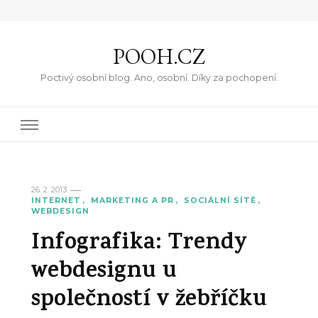
POOH.CZ
Poctivý osobní blog. Ano, osobní. Díky za pochopení.
26. 2. 2013
INTERNET
MARKETING A PR
SOCIÁLNÍ SÍTĚ
WEBDESIGN
Infografika: Trendy
webdesignu u
společností v žebříčku