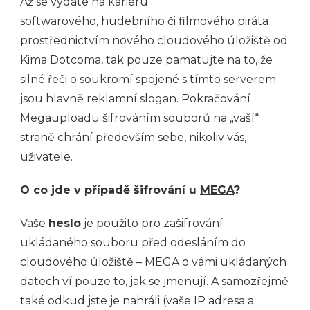
Až se vydáte na kariéru
softwarového, hudebního či filmového piráta
prostřednictvím nového cloudového úložiště od
Kima Dotcoma, tak pouze pamatujte na to, že
silné řeči o soukromí spojené s tímto serverem
jsou hlavně reklamní slogan. Pokračování
Megauploadu šifrováním souborů na „vaší“
straně chrání především sebe, nikoliv vás,
uživatele.
O co jde v případě šifrování u
MEGA
?
Vaše
heslo
je použito pro zašifrování
ukládaného souboru před odesláním do
cloudového úložiště – MEGA o vámi ukládaných
datech ví pouze to, jak se jmenují. A samozřejmě
také odkud jste je nahráli (vaše IP adresa a