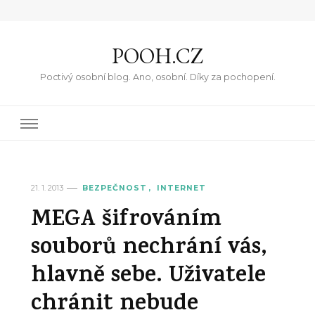
POOH.CZ
Poctivý osobní blog. Ano, osobní. Díky za pochopení.
21. 1. 2013
BEZPEČNOST
INTERNET
MEGA šifrováním
souborů nechrání vás,
hlavně sebe. Uživatele
chránit nebude