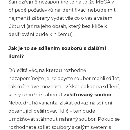
Samozřejmě nezapomínejte na to, že MEGA v
případě požadavků na identifikaci nebude mít
nejmenší zábrany vydat vše co o vás a vašem
účtu ví (až na jeho obsah, který bez klíče k
dešifrování bude k ničemu).
Jak je to se sdílením souborů s dalšími
lidmi?
Důležitá věc, na kterou rozhodně
nezapomínejte je, že abyste soubor mohli sdílet,
tak máte dvě možnosti – získat odkaz na sdílení,
který umožní stáhnout
zašifrovaný soubor
.
Nebo, druhá varianta, získat odkaz na sdílení
obsahující dešifrovací klíč – ten bude
umožňovat stáhnout nahraný soubor. Pokud se
rozhodnete sdílet soubory s celým světem s