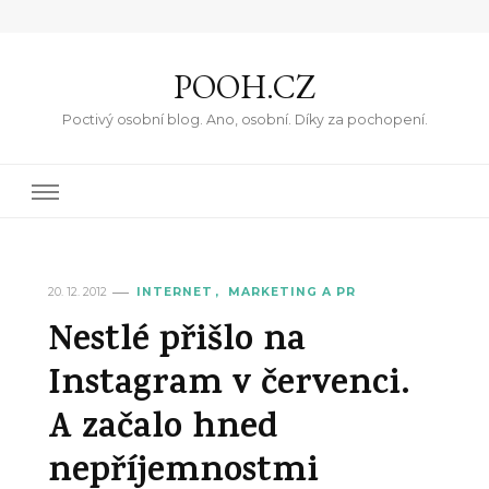
POOH.CZ
Poctivý osobní blog. Ano, osobní. Díky za pochopení.
20. 12. 2012
INTERNET
MARKETING A PR
Nestlé přišlo na
Instagram v červenci.
A začalo hned
nepříjemnostmi