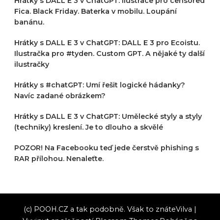
Hrátky s DALL E 3 v ChatGPT: Ilustrace pro censored
Fica. Black Friday. Baterka v mobilu. Loupání
banánu.
Hrátky s DALL E 3 v ChatGPT: DALL E 3 pro Ecoistu.
Ilustračka pro #tyden. Custom GPT. A nějaké ty další
ilustračky
Hrátky s #chatGPT: Umí řešit logické hádanky?
Navíc zadané obrázkem?
Hrátky s DALL E 3 v ChatGPT: Umělecké styly a styly
(techniky) kreslení. Je to dlouho a skvělé
POZOR! Na Facebooku teď jede čerstvě phishing s
RAR přílohou. Nenaleťte.
(c) POOH.CZ a tak podobně. Však to znáte
Vilva |